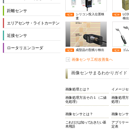
距離センサ
シリコン投入位置検
LC
査
検出
エリアセンサ・ライトカーテン
近接センサ
ロータリエンコーダ
成型品の型残り検出
ゴム
画像センサ工程改善集へ
画像センサまるわかりガイド
画像処理とは？
イメージセ
画像処理方法その１（二値
画像処理方
化処理）
処理）
画像センサとは？
画像センサ
これだけは知っておきたい基
アプリケー
本用語
定表