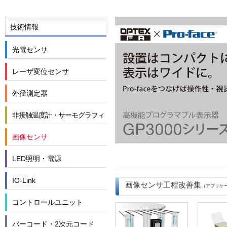
技術情報
光電センサ
レーザ変位センサ
外径測定器
非接触温度計・サーモグラフィ
画像センサ
LED照明・電源
IO-Link
画像センサ工程改善集
（アプリケ
コントロールユニット
バーコード・2次元コード