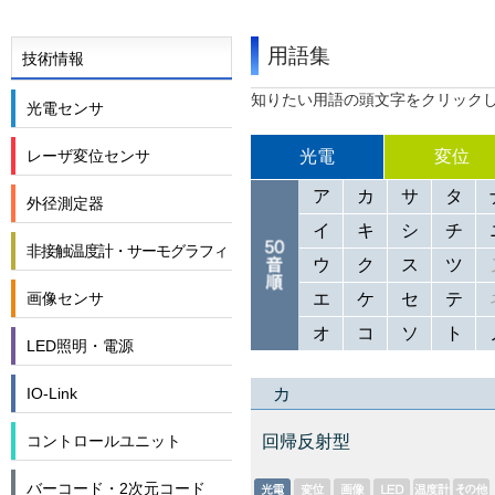
用語集
技術情報
知りたい用語の頭文字をクリック
光電センサ
光電
変位
レーザ変位センサ
ア
カ
サ
タ
外径測定器
イ
キ
シ
チ
非接触温度計・サーモグラフィ
ウ
ク
ス
ツ
エ
ケ
セ
テ
画像センサ
オ
コ
ソ
ト
LED照明・電源
カ
IO-Link
回帰反射型
コントロールユニット
バーコード・2次元コード