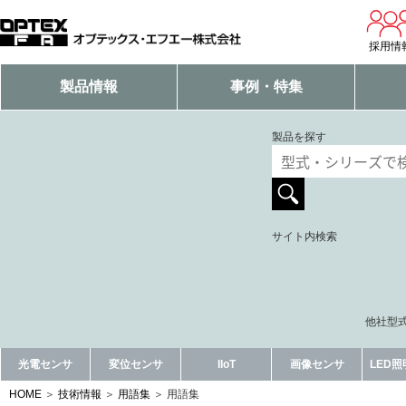
採用情
製品情報
事例・特集
製品を探す
サイト内検索
他社型式
光電センサ
変位センサ
IIoT
画像センサ
LED
HOME
技術情報
用語集
用語集