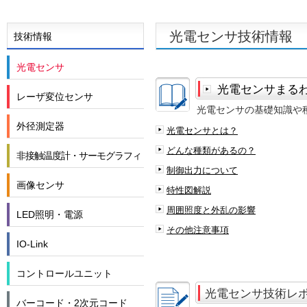
光電センサ技術情報
技術情報
光電センサ
光電センサまる
レーザ変位センサ
光電センサの基礎知識や
外径測定器
光電センサとは？
どんな種類があるの？
非接触温度計・サーモグラフィ
制御出力について
画像センサ
特性図解説
周囲照度と外乱の影響
LED照明・電源
その他注意事項
IO-Link
コントロールユニット
光電センサ技術レ
バーコード・2次元コード