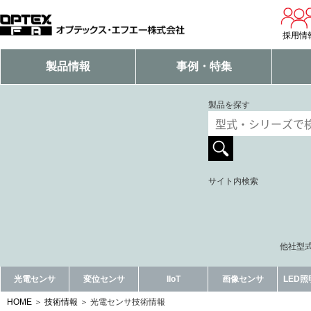
採用情
製品情報
事例・特集
製品を探す
サイト内検索
他社型式
光電センサ
変位センサ
IIoT
画像センサ
LED
HOME
技術情報
光電センサ技術情報