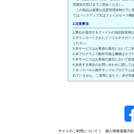
営業担当窓口までご照会ください。
・この製品は厳重な品質管理体制の下に
てはバックアップ又はフェイルセーフ機
2.注意事項
1.弊社が提供するファイルの知的財産権
2.ダウンロードされたファイルやその
ください。
3.本サービスはお客様の責任においてご
4.本プログラムで動作可能な機種はオプテ
5.本サービスはお客様の責任において改
6.改造する場合のお問い合わせに関して
7.タッチパネル操作サンプルプログラ
れていません。ご使用にあたり、必ず対
サイトのご利用について
個人情報保護方針