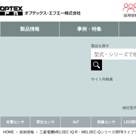
採用情
製品情報
事例・特集
製品を探す
サイト内検索
他社型式
光電センサ
変位センサ
IIoT
画像センサ
LED
HOME
技術情報
三菱電機MELSEC iQ-R・MELSEC-Qシリーズ用FBラ