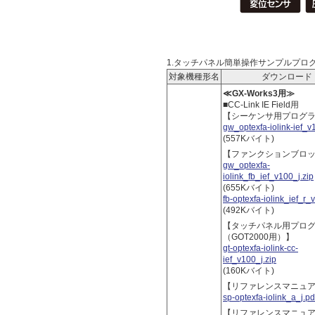
1.タッチパネル簡単操作サンプルプロ
対象機種形名
ダウンロード
≪GX-Works3用≫
■CC-Link IE Field用
【シーケンサ用プログ
gw_optexfa-iolink-ief_v
(557Kバイト)
【ファンクションブロ
gw_optexfa-
iolink_fb_ief_v100_j.zip
(655Kバイト)
fb-optexfa-iolink_ief_r_
(492Kバイト)
【タッチパネル用プロ
（GOT2000用）】
gt-optexfa-iolink-cc-
ief_v100_j.zip
(160Kバイト)
【リファレンスマニュ
sp-optexfa-iolink_a_j.pd
【リファレンスマニュ