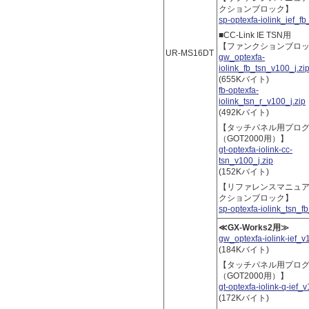
クションブロック】
sp-optexfa-iolink_ief_fb
■CC-Link IE TSN用
【ファンクションブロ
UR-MS16DT
gw_optexfa-
iolink_fb_tsn_v100_j.zi
(655Kバイト)
fb-optexfa-
iolink_tsn_r_v100_j.zip
(492Kバイト)
【タッチパネル用プロ
（GOT2000用）】
gt-optexfa-iolink-cc-
tsn_v100_j.zip
(152Kバイト)
【リファレンスマニュ
クションブロック】
sp-optexfa-iolink_tsn_fb
≪GX-Works2用≫
gw_optexfa-iolink-ief_v
(184Kバイト)
【タッチパネル用プロ
（GOT2000用）】
gt-optexfa-iolink-q-ief_v
(172Kバイト)