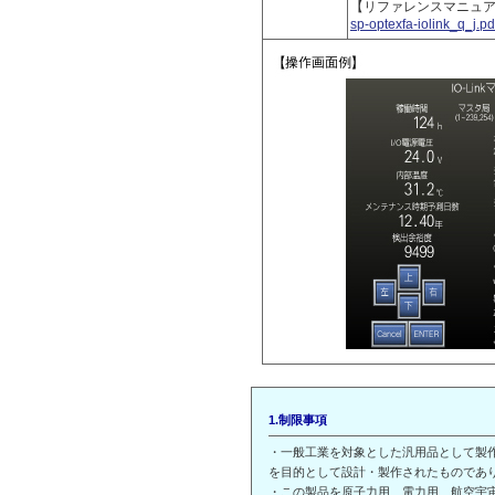
【リファレンスマニュ
sp-optexfa-iolink_q_j.pd
1.制限事項
・一般工業を対象とした汎用品として製
を目的として設計・製作されたものであ
・この製品を原子力用、電力用、航空宇