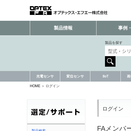
製品情報
事例
製品を探す
光電センサ
変位センサ
IIoT
画
HOME
ログイン
ログイン
FAメンバ
製品検索