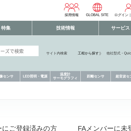
採用情報
GLOBAL SITE
ログイン
・特集
技術情報
サービス
サイト内検索
工程から探す
他社型式・Qui
温度計
像センサ
LED照明・電源
距離センサ
超音波セ
サーモグラフィ
ーにご登録済みの方
FAメンバーに未