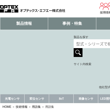
採用情
製品情報
事例・特集
製品を探す
サイト内検索
他社型式
光電センサ
変位センサ
IIoT
画像センサ
LED
HOME
技術情報
用語集
用語集