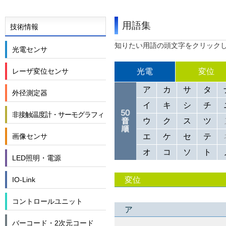
用語集
技術情報
知りたい用語の頭文字をクリック
光電センサ
光電
変位
レーザ変位センサ
ア
カ
サ
タ
外径測定器
イ
キ
シ
チ
非接触温度計・サーモグラフィ
ウ
ク
ス
ツ
エ
ケ
セ
テ
画像センサ
オ
コ
ソ
ト
LED照明・電源
変位
IO-Link
コントロールユニット
ア
バーコード・2次元コード