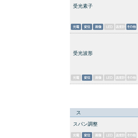
受光素子
受光波形
ス
スパン調整