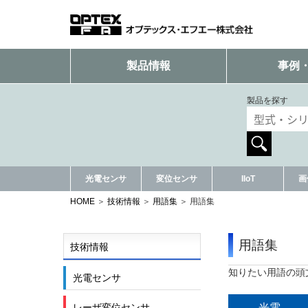
製品情報
事例
製品を探す
光電センサ
変位センサ
IIoT
画
HOME
技術情報
用語集
用語集
用語集
技術情報
知りたい用語の頭
光電センサ
光電
レーザ変位センサ