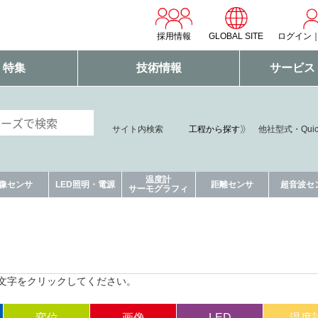
採用情報
GLOBAL SITE
ログイン
・特集
技術情報
サービス
工程から探す
サイト内検索
他社型式・Qui
温度計
像センサ
LED照明・電源
距離センサ
超音波セ
サーモグラフィ
文字をクリックしてください。
変位
画像
LED
温度