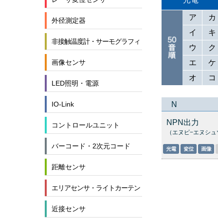
ア
カ
外径測定器
イ
キ
非接触温度計・サーモグラフィ
ウ
ク
エ
ケ
画像センサ
オ
コ
LED照明・電源
N
IO-Link
NPN出力
コントロールユニット
（エヌピ−エヌシュ
バーコード・2次元コード
距離センサ
エリアセンサ・ライトカーテン
近接センサ