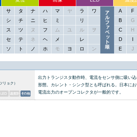
サ
タ
ナ
ハ
マ
ヤ
ラ
ワ
A
F
シ
チ
ニ
ヒ
ミ
リ
B
G
ス
ツ
ヌ
フ
ム
ユ
ル
ヲ
C
H
セ
テ
ネ
ヘ
メ
レ
D
I
ソ
ト
ノ
ホ
モ
ヨ
ロ
ン
E
J
出力トランジスタ動作時、電流をセンサ側に吸い込
ツリョク）
形態。カレント・シンク型とも呼ばれる。日本にお
電流出力のオープンコレクタが一般的です。