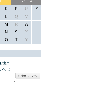
K
P
U
Z
L
Q
V
M
R
W
N
S
X
O
T
Y
む出力
いては