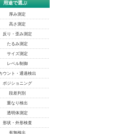
用途で選ぶ
厚み測定
高さ測定
反り・歪み測定
たるみ測定
サイズ測定
レベル制御
カウント・通過検出
ポジショニング
段差判別
重なり検出
透明体測定
形状・外形検査
有無検出