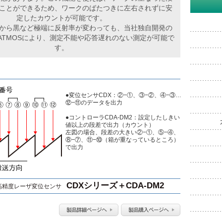
ことができるため、ワークのばたつきに左右されずに安
定したカウントが可能です。
から黒など極端に反射率が変わっても、当社独自開発の
ATMOSにより、測定不能や応答遅れのない測定が可能で
す。
●変位センサCDX：②−①、③−②、④−③…
⑫−⑪のデータを出力
●コントローラCDA-DM2：設定したしきい
値以上の段差で出力（カウント）
左図の場合、段差の大きい②−①、⑤−④、
⑧−⑦、⑪−⑩（箱が重なっているところ）
で出力
CDXシリーズ＋CDA-DM2
高精度レーザ変位センサ