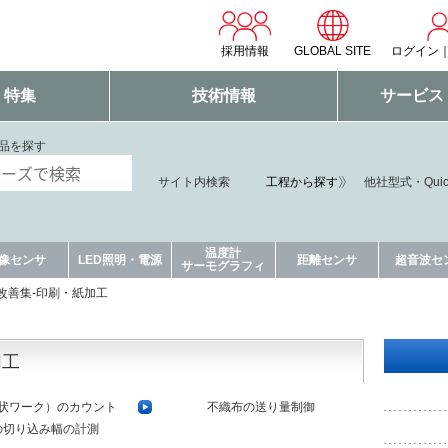
採用情報
GLOBAL SITE
ログイン
・特集
技術情報
サービス
品を探す
工程から探す
サイト内検索
他社型式・Qui
温度計
像センサ
LED照明・電源
距離センサ
超音波セ
サーモグラフィ
改善集-印刷・紙加工
加工
状ワーク）のカウント
不織布の送り量制御
の切り込み幅の計測