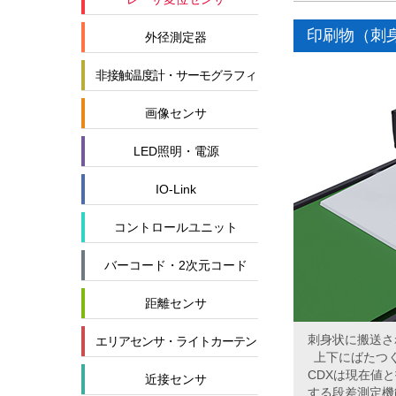
印刷物（刺
外径測定器
非接触温度計・サーモグラフィ
画像センサ
LED照明・電源
IO-Link
コントロールユニット
バーコード・2次元コード
距離センサ
刺身状に搬送さ
エリアセンサ・ライトカーテン
上下にばたつ
CDXは現在値
近接センサ
する段差測定機