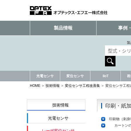
製品情報
事例
製
光電センサ
変位センサ
IIoT
画
HOME
技術情報
変位センサ工程改善集
変位センサ工程
技術情報
印刷・紙
光電センサ
印刷物（刺身
カートン
レーザ変位センサ