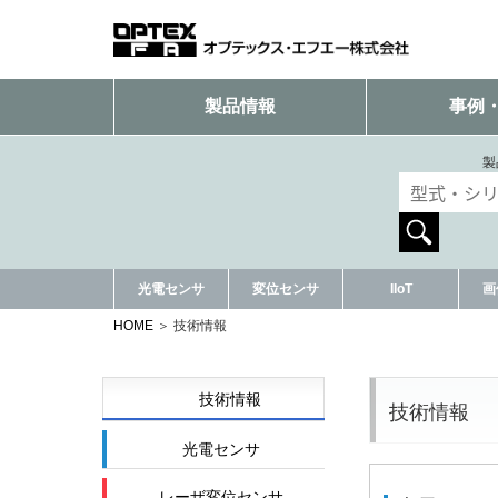
製品情報
事例
製
光電センサ
変位センサ
IIoT
画
HOME
技術情報
技術情報
技術情報
光電センサ
レーザ変位センサ