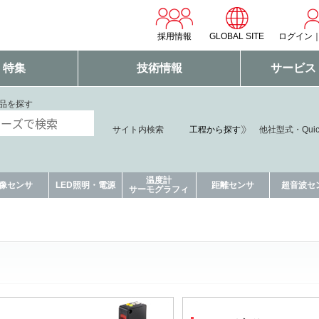
採用情報
GLOBAL SITE
ログイン
・特集
技術情報
サービス
品を探す
工程から探す
サイト内検索
他社型式・Qui
温度計
像センサ
LED照明・電源
距離センサ
超音波セ
サーモグラフィ