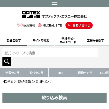
メニュー
採用情報
GLOBAL SITE
お問い合わせ
他社型式・
製品を探す
サイト内検索
工程から探す
Quickコード
光電センサ
変位センサ
IIoT
画像センサ
LED
HOME
製品情報
距離センサ
絞り込み検索