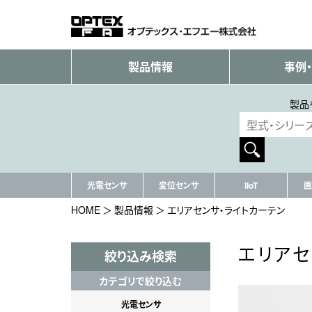
製品情報
事例
製品
光電センサ
変位センサ
IIoT
画
HOME
製品情報
エリアセンサ・ライトカーテン
エリアセ
絞り込み検索
カテゴリで絞り込む
光電センサ