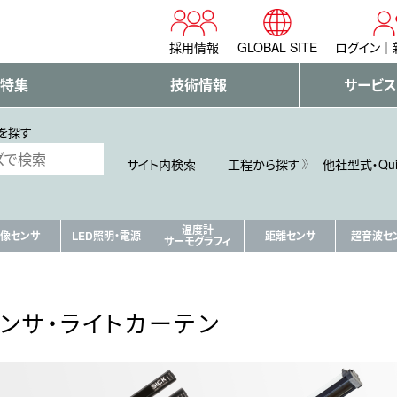
採用情報
GLOBAL SITE
ログイン
・特集
技術情報
サービス
を探す
サイト内検索
工程から探す
他社型式・Qu
温度計
像センサ
LED照明・電源
距離センサ
超音波セ
サーモグラフィ
ンサ・ライトカーテン