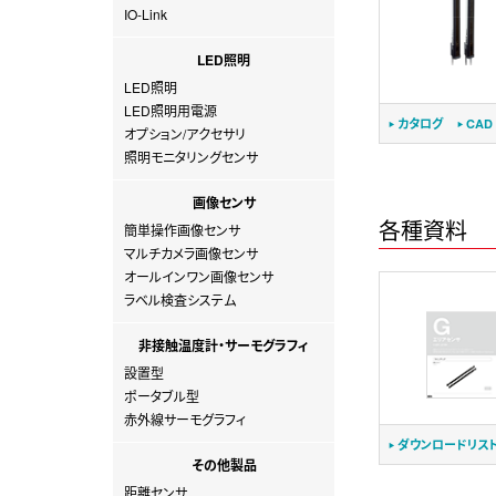
IO-Link
LED照明
LED照明
LED照明用電源
カタログ
CAD
オプション/アクセサリ
照明モニタリングセンサ
画像センサ
各種資料
簡単操作画像センサ
マルチカメラ画像センサ
オールインワン画像センサ
ラベル検査システム
非接触温度計・サーモグラフィ
設置型
ポータブル型
赤外線サーモグラフィ
ダウンロードリス
その他製品
距離センサ