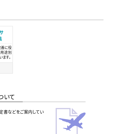
サ
集
改善に役
や用途別
います。
ついて
定書などをご案内してい