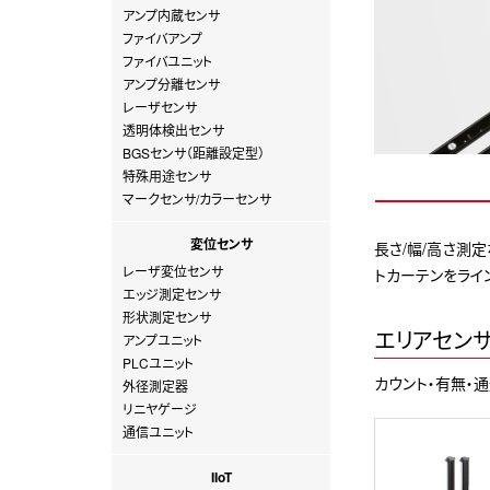
アンプ内蔵センサ
ファイバアンプ
ファイバユニット
アンプ分離センサ
レーザセンサ
透明体検出センサ
BGSセンサ（距離設定型）
特殊用途センサ
マークセンサ/カラーセンサ
変位センサ
長さ/幅/高さ測
レーザ変位センサ
トカーテンをライ
エッジ測定センサ
形状測定センサ
エリアセン
アンプユニット
PLCユニット
カウント・有無・
外径測定器
リニヤゲージ
通信ユニット
IIoT