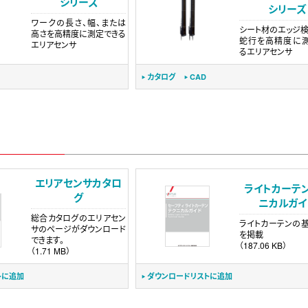
シリーズ
シリーズ
ワークの長さ、幅、または
シート材のエッジ検
高さを高精度に測定できる
蛇行を高精度に
エリアセンサ
るエリアセンサ
カタログ
CAD
エリアセンサカタロ
ライトカーテ
グ
ニカルガイ
総合カタログのエリアセン
ライトカーテンの
サのページがダウンロード
を掲載
できます。
（187.06 KB）
（1.71 MB）
トに追加
ダウンロードリストに追加