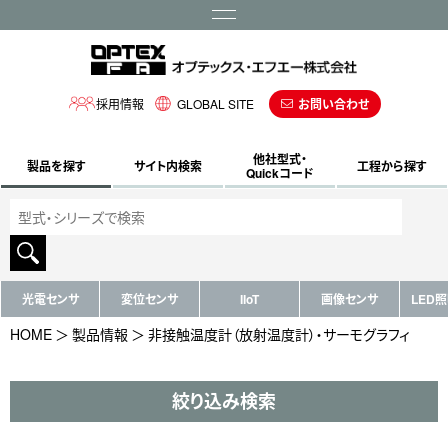
メニュー
採用情報
GLOBAL SITE
お問い合わせ
他社型式・
製品を探す
サイト内検索
工程から探す
Quickコード
光電センサ
変位センサ
IIoT
画像センサ
LED
HOME
製品情報
非接触温度計（放射温度計）・サーモグラフィ
絞り込み検索