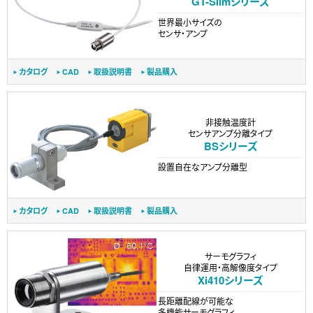
GT-Slimシリーズ
世界最小サイズの
センサ・アンプ
カタログ
CAD
取扱説明書
製品購入
非接触温度計
センサアンプ分離タイプ
BSシリーズ
設置自在なアンプ分離型
カタログ
CAD
取扱説明書
製品購入
サーモグラフィ
自律運用・高解像度タイプ
Xi410シリーズ
長距離配線が可能な
多機能サーモグラフィ