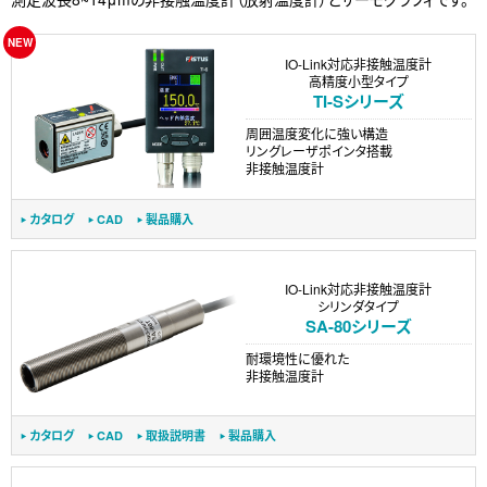
IO-Link対応非接触温度計
高精度小型タイプ
TI-Sシリーズ
周囲温度変化に強い構造
リングレーザポインタ搭載
非接触温度計
カタログ
CAD
製品購入
IO-Link対応非接触温度計
シリンダタイプ
SA-80シリーズ
耐環境性に優れた
非接触温度計
カタログ
CAD
取扱説明書
製品購入