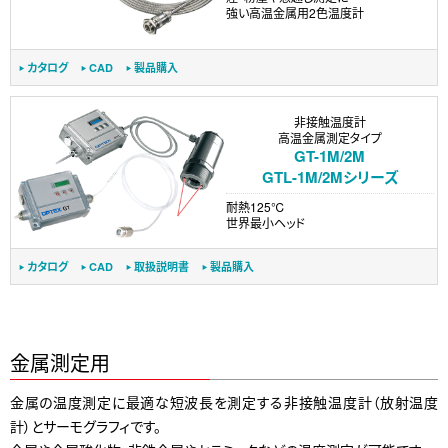
強い高温金属用2色温度計
カタログ
CAD
製品購入
非接触温度計
高温金属測定タイプ
GT-1M/2M
GTL-1M/2Mシリーズ
耐熱125℃
世界最小ヘッド
カタログ
CAD
取扱説明書
製品購入
金属測定用
金属の温度測定に最適な短波長を測定する非接触温度計（放射温度
計）とサーモグラフィです。