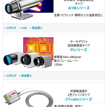
タイプ
Xi1Mシリーズ
金属・セラミック・鋳物などの温度測定に
カタログ
CAD
製品購入
サーモグラフィ
超高解像度タイプ
PIシリーズ
解像度:640×480pixel
最大フレームレート:
125Hz
カタログ
製品購入
非接触温度計
2色ファイバタイプ
CT-ratioシリーズ
煙・粉塵や窓越し測定に