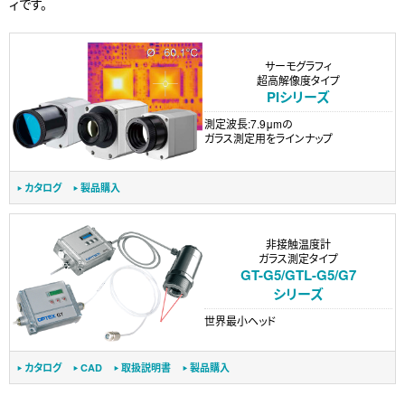
ィです。
サーモグラフィ
超高解像度タイプ
PIシリーズ
測定波長:7.9μmの
ガラス測定用をラインナップ
カタログ
製品購入
非接触温度計
ガラス測定タイプ
GT-G5/GTL-G5/G7
シリーズ
世界最小ヘッド
カタログ
CAD
取扱説明書
製品購入