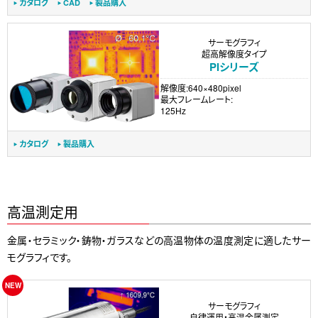
カタログ
CAD
製品購入
サーモグラフィ
超高解像度タイプ
PIシリーズ
解像度:640×480pixel
最大フレームレート:
125Hz
カタログ
製品購入
高温測定用
金属・セラミック・鋳物・ガラスなどの高温物体の温度測定に適したサー
モグラフィです。
サーモグラフィ
自律運用・高温金属測定