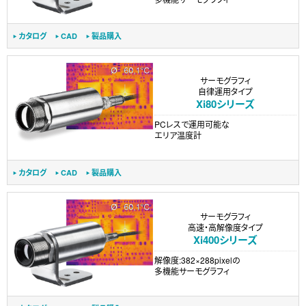
カタログ
CAD
製品購入
サーモグラフィ
自律運用タイプ
Xi80シリーズ
PCレスで運用可能な
エリア温度計
カタログ
CAD
製品購入
サーモグラフィ
高速・高解像度タイプ
Xi400シリーズ
解像度:382×288pixelの
多機能サーモグラフィ