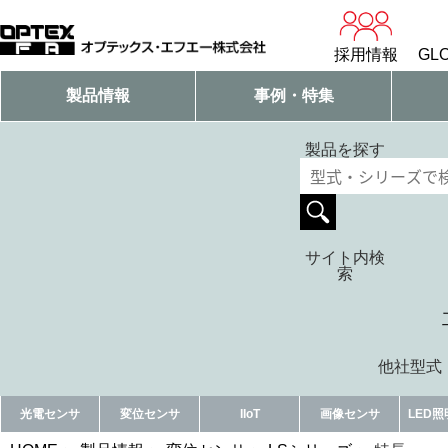
採用情報
GLO
製品情報
事例・特集
製品を探す
サイト内検
索
他社型式・
光電センサ
変位センサ
IIoT
画像センサ
LED