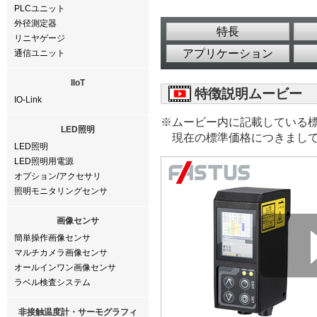
PLCユニット
外径測定器
特長
リニヤゲージ
アプリケーション
通信ユニット
IIoT
特徴説明ムービー
IO-Link
※ムービー内に記載している
LED照明
現在の標準価格につきまし
LED照明
LED照明用電源
オプション/アクセサリ
照明モニタリングセンサ
画像センサ
簡単操作画像センサ
マルチカメラ画像センサ
オールインワン画像センサ
ラベル検査システム
非接触温度計・サーモグラフィ