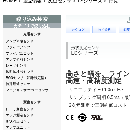
HOME
製品情報
変位センサ
LSシリーズ
特長
絞り込み検索
カテゴリで絞り込む
カタログ
技術資料
取扱
光電センサ
アンプ内蔵センサ
形状測定センサ
ファイバアンプ
LSシリーズ
ファイバユニット
アンプ分離センサ
レーザセンサ
透明体検出センサ
高さと幅を、ライ
BGSセンサ（距離設定型）
高速・高精度測定
特殊用途センサ
リニアリティ ±0.1% of F.S.
マークセンサ/カラーセンサ
サンプリング周期 0.5ms（
変位センサ
2次元測定で圧倒的低コスト
レーザ変位センサ
エッジ測定センサ
形状測定センサ
アンプユニット