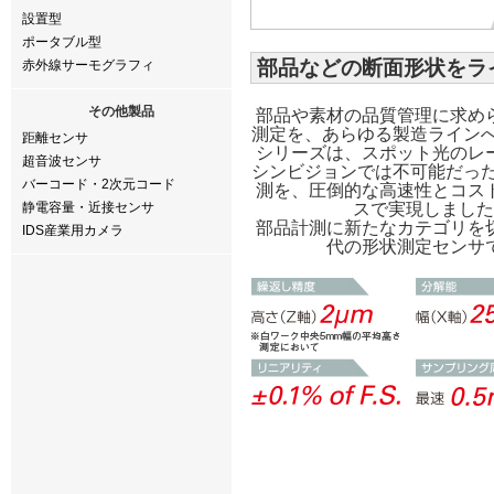
設置型
ポータブル型
部品などの断面形状をラ
赤外線サーモグラフィ
その他製品
部品や素材の品質管理に求め
測定を、あらゆる製造ラインへ。F
距離センサ
シリーズは、スポット光のレ
超音波センサ
シンビジョンでは不可能だった
バーコード・2次元コード
測を、圧倒的な高速性とコス
静電容量・近接センサ
スで実現しました
部品計測に新たなカテゴリを
IDS産業用カメラ
代の形状測定センサ