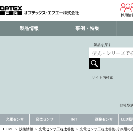
採用情
製品情報
事例・特集
製品を探す
サイト内検索
他社型式
光電センサ
変位センサ
IIoT
画像センサ
LED
HOME
技術情報
光電センサ工程改善集
光電センサ工程改善集-冷凍麺の