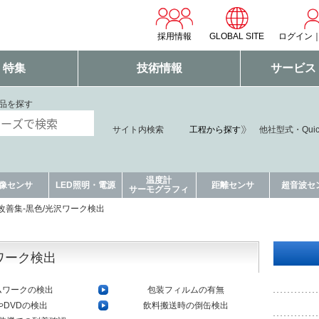
採用情報
GLOBAL SITE
ログイン
・特集
技術情報
サービス
品を探す
工程から探す
サイト内検索
他社型式・Qui
温度計
像センサ
LED照明・電源
距離センサ
超音波セ
サーモグラフィ
改善集-黒色/光沢ワーク検出
ワーク検出
ムワークの検出
包装フィルムの有無
やDVDの検出
飲料搬送時の倒缶検出