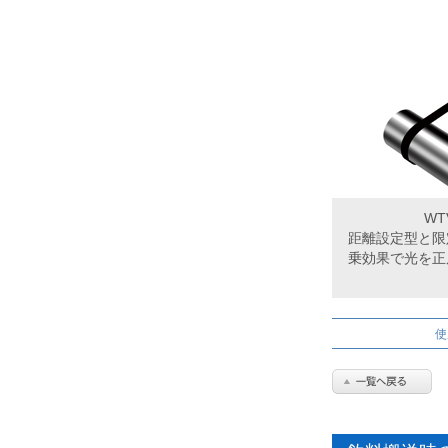
WT
距離設定型と限
乗効果で光を正
使