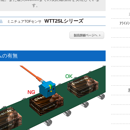
す。
WTT2SLシリーズ
品
ミニチュアTOFセンサ
ｱﾗｲﾒ
ムの有無