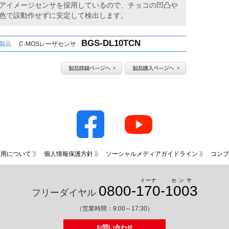
アイメージセンサを採用しているので、チョコの凹凸や
色で誤動作せずに安定して検出します。
BGS-DL10TCN
製品
C-MOSレーザセンサ
利用について
個人情報保護方針
ソーシャルメディアガイドライン
コンプ
イーナ
センサ
0800-
170
-
1003
フリーダイヤル
（営業時間：9:00～17:30）
お問い合わせ