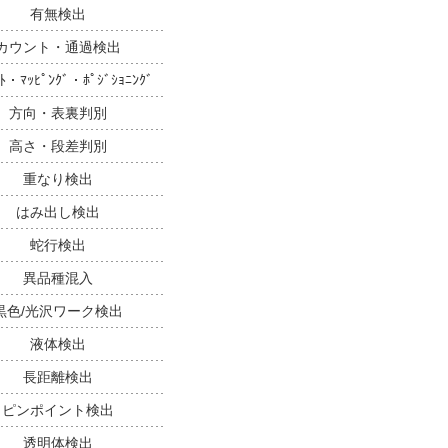
有無検出
カウント・通過検出
ﾝﾄ・ﾏｯﾋﾟﾝｸﾞ・ﾎﾟｼﾞｼｮﾆﾝｸﾞ
方向・表裏判別
高さ・段差判別
重なり検出
はみ出し検出
蛇行検出
異品種混入
黒色/光沢ワーク検出
液体検出
長距離検出
ピンポイント検出
透明体検出