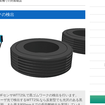
装機での到着確認
クの検出
OFセンサWTT2SLで黒ゴムワークの検出を行います。
赤外レーザ光で検出するWTT2SLなら反射型でも光沢のある黒
能。また最大800mmまでの長距離検出を実現していま