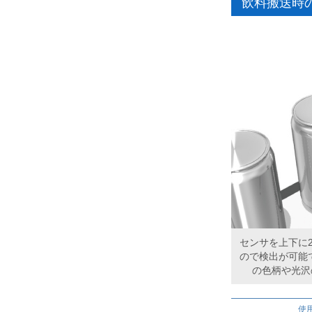
飲料搬送時
センサを上下に
ので検出が可能で
の色柄や光沢
使