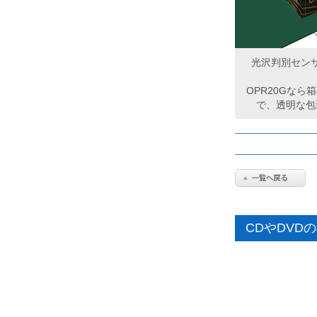
光沢判別センサ
OPR20Gな
で、透明な包
CDやDVD