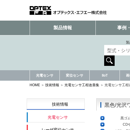
製品情報
事例
製
光電センサ
変位センサ
IIoT
画
HOME
技術情報
光電センサ工程改善集
光電センサ工程
技術情報
黒色/光沢
光電センサ
黒ゴ
CD
レーザ変位センサ