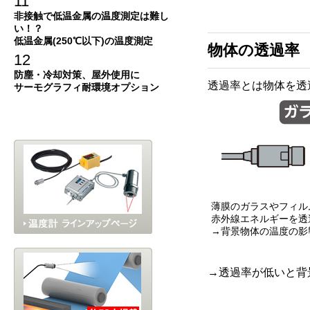
11
非接触で低温金属の温度測定は難し
い！？
低温金属(250℃以下)の温度測定
物体の透過率
12
防塵・冷却対策、屋外使用に
透過率とは物体を透
サーモグラフィ耐環境オプション
薄膜のガラスやフィル
赤外線エネルギーを透
→背景物体の温度の影
→透過率が低いと背