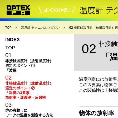
TOP
＞
温度計 テクニカルマガジン
＞
02
非接触温度計（放射温度計）選
INDEX
非接触
02
TOP
01
「温
非接触温度計（放射温度計）
選定のポイント①
「波長」
02
温度測定には放射率
非接触温度計（放射温度計）
この３要素は物体ご
選定のポイント②
この関係性は非接触
「温度の3要素」
放射率・透過率・反射率
03
炉の窓越しに
物体の放射率
ワークの温度を測定する方法