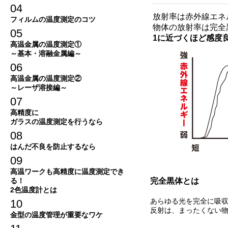
04
放射率は赤外線エネル
フィルムの温度測定のコツ
物体の放射率は完全
05
1に近づくほど感度
高温金属の温度測定①
～基本・溶融金属編～
06
高温金属の温度測定②
～レーザ溶接編～
07
高精度に
ガラスの温度測定を行うなら
08
はんだ不良を防止するなら
09
高温ワークも高精度に温度測定でき
る！
完全黒体とは
2色温度計とは
あらゆる光を完全に吸
10
反射は、まったくない
金型の温度管理が重要なワケ