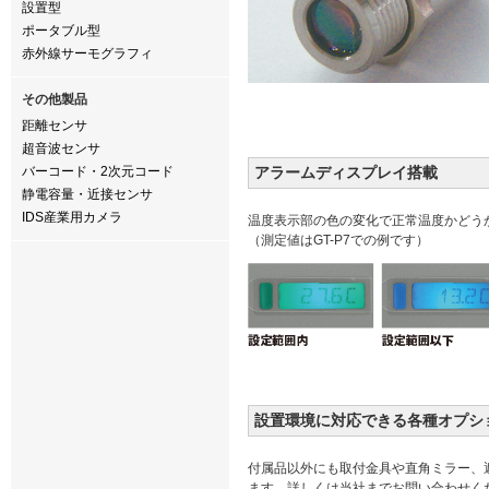
設置型
ポータブル型
赤外線サーモグラフィ
その他製品
距離センサ
超音波センサ
バーコード・2次元コード
アラームディスプレイ搭載
静電容量・近接センサ
IDS産業用カメラ
温度表示部の色の変化で正常温度かどう
（測定値はGT-P7での例です）
設置環境に対応できる各種オプシ
付属品以外にも取付金具や直角ミラー、
ます。詳しくは当社までお問い合わせく