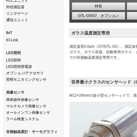
PLCユニット
特長
外径測定器
リニヤゲージ
GTL-G5/G7 オプション
通信ユニット
IIoT
ガラス温度測定専用
IO-Link
測定波長5.0μm（GT/GTL-G5）。測定波長
ガラス、ガラス容器、自動車用ガラス、
LED照明
での非接触温度測定専用です。
LED照明
LED照明用電源
オプション/アクセサリ
照明モニタリングセンサ
世界最小クラスのセンサヘッド（G
画像センサ
M12×28mmの超小型センサヘッドで、
簡単操作画像センサ
マルチカメラ画像センサ
オールインワン画像センサ
ラベル検査システム
非接触温度計・サーモグラフィ