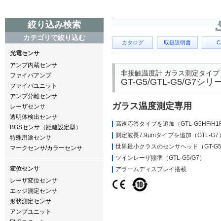
絞り込み検索
カテゴリで絞り込む
カタログ
取扱説明書
C
光電センサ
アンプ内蔵センサ
非接触温度計 ガラス測定タイプ
ファイバアンプ
GT-G5/GTL-G5/G7シリ
ファイバユニット
アンプ分離センサ
ガラス温度測定専用
レーザセンサ
透明体検出センサ
高速応答タイプを追加（GTL-G5HF/H1
BGSセンサ（距離設定型）
測定波長7.9μmタイプを追加（GTL-G7
特殊用途センサ
世界最小クラスのセンサヘッド（GT-G
マークセンサ/カラーセンサ
ツインレーザ照準（GTL-G5/G7）
変位センサ
アラームディスプレイ搭載
レーザ変位センサ
エッジ測定センサ
形状測定センサ
アンプユニット