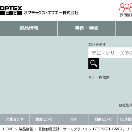
採用情
製品情報
事例・特集
製品を探す
サイト内検索
他社型式
光電センサ
変位センサ
IIoT
画像センサ
LED
HOME
製品情報
非接触温度計・サーモグラフィ
GT-G5/GTL-G5/G7シ