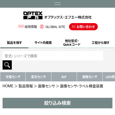
メニュー
採用情報
GLOBAL SITE
お問い合わせ
他社型式・
製品を探す
サイト内検索
工程から探す
Quickコード
光電センサ
変位センサ
IIoT
画像センサ
LED
HOME
製品情報
画像センサ
画像センサ・ラベル検査装置
絞り込み検索