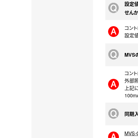
設定
せん
コント
設定値
MV
コント
外部照
上記に
100m
同期入
MVS-