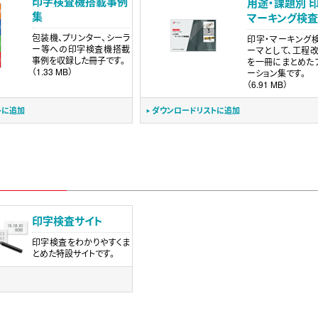
印字検査機搭載事例
用途・課題別 
集
マーキング検
包装機、プリンター、シーラ
印字・マーキング
ー等への印字検査機搭載
ーマとして、工程
事例を収録した冊子です。
を一冊にまとめた
（1.33 MB）
ーション集です。
（6.91 MB）
トに追加
ダウンロードリストに追加
印字検査サイト
印字検査をわかりやすくま
とめた特設サイトです。