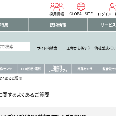
採用情報
GLOBAL SITE
ログイン
・特集
技術情報
サービス
サイト内検索
工程から探す
他社型式・Qu
温度計
像センサ
LED照明・電源
距離センサ
超音波セ
サーモグラフィ
よくあるご質問
に関するよくあるご質問