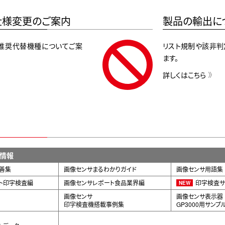
仕様変更のご案内
製品の輸出に
推奨代替機種についてご案
リスト規制や該非判
ます。
詳しくはこちら
情報
善集
画像センサまるわかりガイド
画像センサ用語集
ト印字検査編
画像センサレポート食品業界編
印字検査サ
NEW
画像センサ
画像センサ表示器
印字検査機搭載事例集
GP3000用サンプ