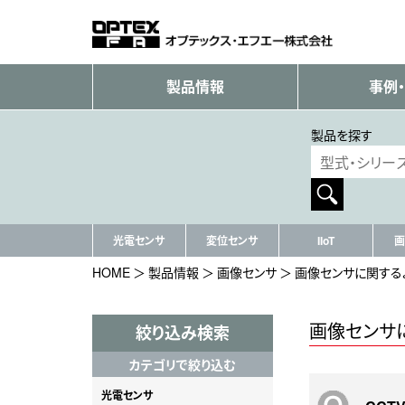
製品情報
事例
製品を探す
光電センサ
変位センサ
IIoT
画
HOME
製品情報
画像センサ
画像センサに関する
画像センサ
絞り込み検索
カテゴリで絞り込む
光電センサ