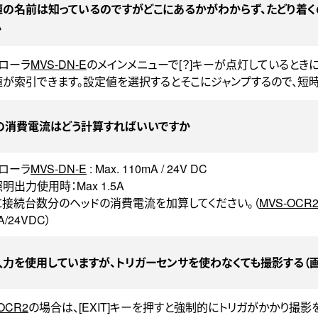
値の名前は知っているのですがどこにあるかがわからず、たどり着く
か
ローラ
MVS-DN-E
のメインメニューで[？]キーが点灯しているときに
が索引できます。設定値を選択するとそこにジャンプするので、短
Sの消費電流はどう計算すればいいですか
ローラ
MVS-DN-E
: Max. 110mA / 24V DC
明出力使用時：Max 1.5A
接続台数分のヘッドの消費電流を加算してください。（
MVS-OCR
A/24VDC）
力を使用していますが、トリガーセンサを使わなくても撮影する（画
OCR2
の場合は、[EXIT]キーを押すと強制的にトリガがかかり撮影