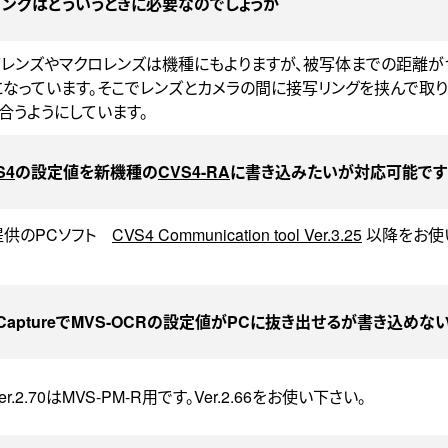
リングはどういうときに必要なのでしょうか
Vレンズやマクロレンズは機種にもよりますが、被写体までの距離が1
なっています。そこでレンズとカメラの間に接写リングを挟んで取
合うようにしています。
S4
の設定値を新機種の
CVS4-RA
に書き込みたいが対応可能です
提供のPCソフト
CVS4 Communication tool Ver.3.25
以降をお使
 CaptureでMVS-OCRの設定値がPCに抜き出せるが書き込めな
r.2.70はMVS-PM-R用です。Ver.2.66をお使い下さい。