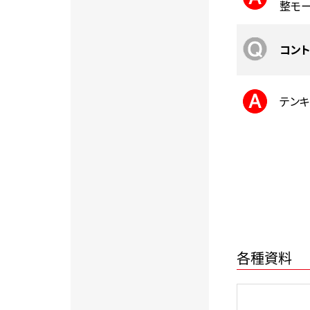
整モー
コン
テンキ
各種資料