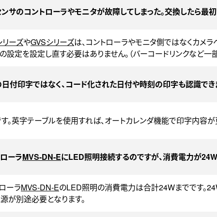
センサのコントローラやモニタが故障してしまった。交換したら最
シリーズ
や
GVSシリーズ
は、コントローラやモニタ側ではなくカメラ
の設定を設定し直す必要はありません。（バーコードリンクなど一部
の日付印字ではなく、コード化された日付や時刻の印字も認識でき
です。英字テーブルを使用すれば、オートカレンダ機能で印字内容が
トローラ
MVS-DN-E
にLED照明接続するのですが、消費電力が24
ローラ
MVS-DN-E
のLED照明の消費電力は合計24Wまでです。2
源が別途必要となります。