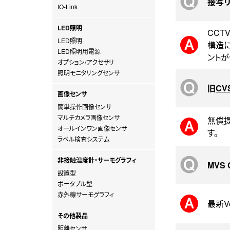
接写
IO-Link
LED照明
CCT
LED照明
構造に
LED照明用電源
ントが
オプション/アクセサリ
照明モニタリングセンサ
旧
CV
画像センサ
簡単操作画像センサ
マルチカメラ画像センサ
無償
オールインワン画像センサ
す。
ラベル検査システム
非接触温度計・サーモグラフィ
MVS
設置型
ポータブル型
赤外線サーモグラフィ
最新Ve
その他製品
距離センサ