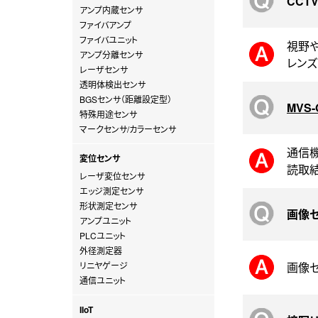
CCT
アンプ内蔵センサ
ファイバアンプ
ファイバユニット
視野や
アンプ分離センサ
レン
レーザセンサ
透明体検出センサ
BGSセンサ（距離設定型）
MVS-
特殊用途センサ
マークセンサ/カラーセンサ
通信機
変位センサ
読取結
レーザ変位センサ
エッジ測定センサ
形状測定センサ
画像
アンプユニット
PLCユニット
外径測定器
リニヤゲージ
画像セ
通信ユニット
IIoT