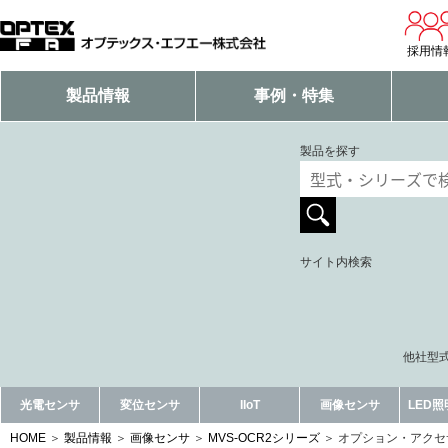
採用情
製品情報
事例・特集
製品を探す
サイト内検索
他社型式
光電センサ
変位センサ
IIoT
画像センサ
LED
HOME
製品情報
画像センサ
MVS-OCR2シリーズ
オプション・アクセ