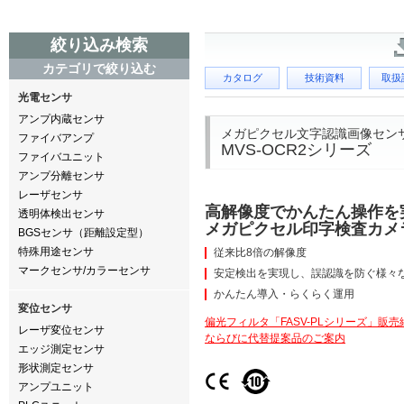
絞り込み検索
カテゴリで絞り込む
カタログ
技術資料
取扱
光電センサ
アンプ内蔵センサ
メガピクセル文字認識画像セン
ファイバアンプ
MVS-OCR2シリーズ
ファイバユニット
アンプ分離センサ
レーザセンサ
高解像度でかんたん操作を
透明体検出センサ
メガピクセル印字検査カメ
BGSセンサ（距離設定型）
特殊用途センサ
従来比8倍の解像度
マークセンサ/カラーセンサ
安定検出を実現し、誤認識を防ぐ様々
かんたん導入・らくらく運用
変位センサ
偏光フィルタ「FASV-PLシリーズ」販売
レーザ変位センサ
ならびに代替提案品のご案内
エッジ測定センサ
形状測定センサ
アンプユニット