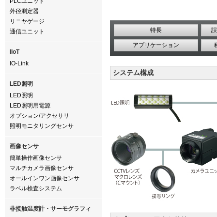
PLCユニット
外径測定器
リニヤゲージ
特長
誤
通信ユニット
アプリケーション
IIoT
IO-Link
システム構成
LED照明
LED照明
LED照明用電源
オプション/アクセサリ
照明モニタリングセンサ
画像センサ
簡単操作画像センサ
マルチカメラ画像センサ
オールインワン画像センサ
ラベル検査システム
非接触温度計・サーモグラフィ