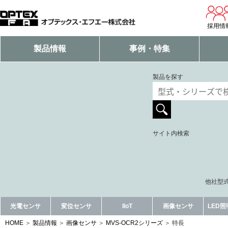
採用情
製品情報
事例・特集
製品を探す
サイト内検索
他社型式
光電センサ
変位センサ
IIoT
画像センサ
LED
HOME
製品情報
画像センサ
MVS-OCR2シリーズ
特長