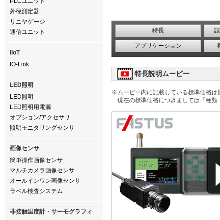
PLCユニット
外径測定器
リニヤゲージ
特長
誤
通信ユニット
アプリケーション
IIoT
IO-Link
特長説明ムービー
LED照明
※ムービー内に記載している標準価格は
LED照明
現在の標準価格につきましては「種類
LED照明用電源
オプション/アクセサリ
照明モニタリングセンサ
画像センサ
簡単操作画像センサ
マルチカメラ画像センサ
オールインワン画像センサ
ラベル検査システム
非接触温度計・サーモグラフィ