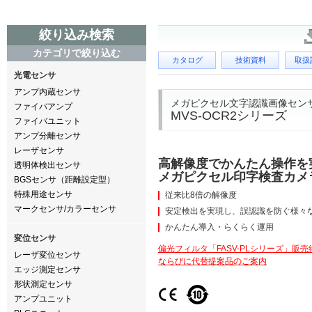
絞り込み検索
カテゴリで絞り込む
カタログ
技術資料
取扱
光電センサ
アンプ内蔵センサ
メガピクセル文字認識画像セン
ファイバアンプ
MVS-OCR2シリーズ
ファイバユニット
アンプ分離センサ
レーザセンサ
高解像度でかんたん操作を
透明体検出センサ
メガピクセル印字検査カメ
BGSセンサ（距離設定型）
特殊用途センサ
従来比8倍の解像度
マークセンサ/カラーセンサ
安定検出を実現し、誤認識を防ぐ様々
かんたん導入・らくらく運用
変位センサ
偏光フィルタ「FASV-PLシリーズ」販売
レーザ変位センサ
ならびに代替提案品のご案内
エッジ測定センサ
形状測定センサ
アンプユニット