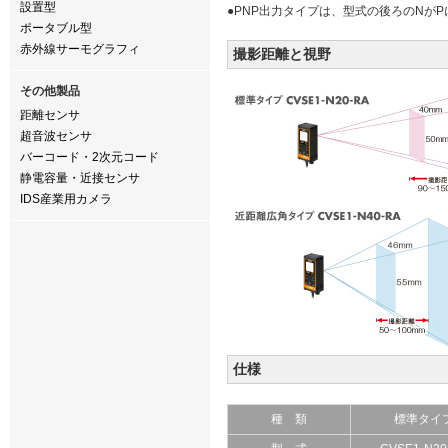
設置型
●PNP出力タイプは、型式の後ろのNがPに変わ
ポータブル型
赤外線サーモグラフィ
撮影距離と視野
その他製品
距離センサ
超音波センサ
バーコード・2次元コード
静電容量・近接センサ
IDS産業用カメラ
仕様
種 類
標準タイ