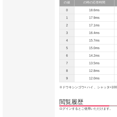
の値
の時の応答時間
0
18.6ms
1
17.9ms
2
17.1ms
3
16.4ms
4
15.7ms
5
15.0ms
6
14.2ms
7
13.5ms
8
12.8ms
9
12.0ms
※ドウキシンゴウ= ハイ 、シャッタ=10
閲覧履歴
ログインするとご使用いただけます。