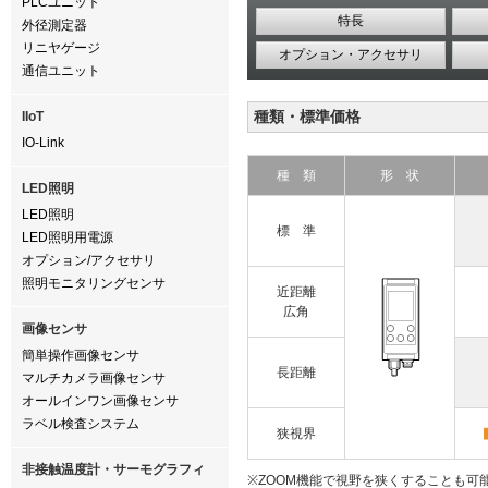
PLCユニット
特長
外径測定器
リニヤゲージ
オプション・アクセサリ
通信ユニット
種類・標準価格
IIoT
IO-Link
種 類
形 状
LED照明
LED照明
標 準
LED照明用電源
オプション/アクセサリ
照明モニタリングセンサ
近距離
広角
画像センサ
簡単操作画像センサ
長距離
マルチカメラ画像センサ
オールインワン画像センサ
ラベル検査システム
狭視界
非接触温度計・サーモグラフィ
※ZOOM機能で視野を狭くすることも可