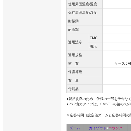
使用周囲温度/湿度
保存周囲温度/湿度
耐振動
耐衝撃
EMC
適用法令
環境
適用規格
材 質
ケース : 
保護等級
質 量
付属品
●製品改良のため、仕様の一部を予告な
●PNP出力タイプは、CVSE1-の後のNがPに
※応答時間（設定値ズームと応答時間の
ズーム
カイゾウド
=
コウソク