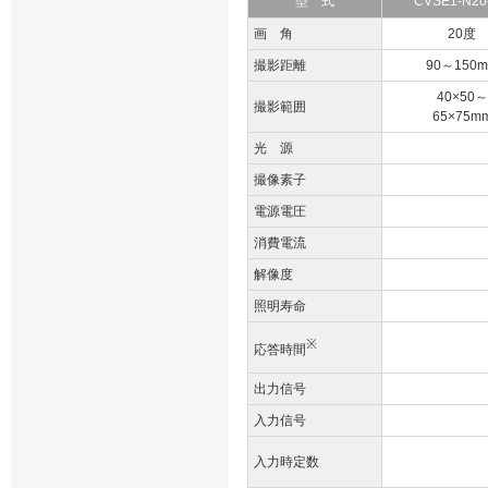
型 式
CVSE1-N20
画 角
20度
撮影距離
90～150
40×50～
撮影範囲
65×75m
光 源
撮像素子
電源電圧
消費電流
解像度
照明寿命
※
応答時間
出力信号
入力信号
入力時定数