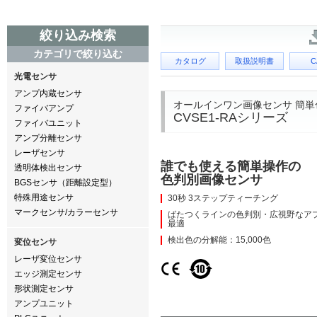
絞り込み検索
カテゴリで絞り込む
カタログ
取扱説明書
C
光電センサ
アンプ内蔵センサ
オールインワン画像センサ 簡単
ファイバアンプ
CVSE1-RAシリーズ
ファイバユニット
アンプ分離センサ
レーザセンサ
誰でも使える簡単操作の
透明体検出センサ
色判別画像センサ
BGSセンサ（距離設定型）
特殊用途センサ
30秒 3ステップティーチング
マークセンサ/カラーセンサ
ばたつくラインの色判別・広視野なア
最適
検出色の分解能：15,000色
変位センサ
レーザ変位センサ
エッジ測定センサ
形状測定センサ
アンプユニット