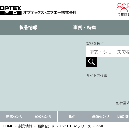
採用情
製品情報
事例・特集
製品を探す
サイト内検索
他社型式
光電センサ
変位センサ
IIoT
画像センサ
LED
HOME
製品情報
画像センサ
CVSE1-RAシリーズ
ASIC