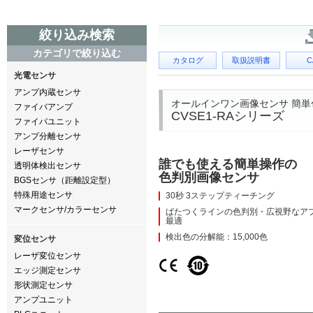
絞り込み検索
カテゴリで絞り込む
カタログ
取扱説明書
C
光電センサ
アンプ内蔵センサ
オールインワン画像センサ 簡単
ファイバアンプ
CVSE1-RAシリーズ
ファイバユニット
アンプ分離センサ
レーザセンサ
誰でも使える簡単操作の
透明体検出センサ
色判別画像センサ
BGSセンサ（距離設定型）
特殊用途センサ
30秒 3ステップティーチング
マークセンサ/カラーセンサ
ばたつくラインの色判別・広視野なア
最適
検出色の分解能：15,000色
変位センサ
レーザ変位センサ
エッジ測定センサ
形状測定センサ
アンプユニット