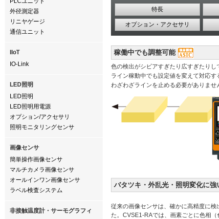
PLCユニット
特長
外径測定器
リニヤゲージ
オプション・アクセサリ
通信ユニット
稼働中でも調整可能
IIoT
IO-Link
色の検出がシビアすぎたり広すぎたりし
ライン稼動中でも設定値を変えて対応す
LED照明
わざわざラインを止める必要がありませ
LED照明
LED照明用電源
オプション/アクセサリ
照明モニタリングセンサ
画像センサ
簡単操作画像センサ
マルチカメラ画像センサ
オールインワン画像センサ
バタツキ・外乱光・照明変化に強
ラベル検査システム
従来の画像センサは、確かに高精度に検
非接触温度計・サーモグラフィ
た。CVSE1-RAでは、画素ごとに色