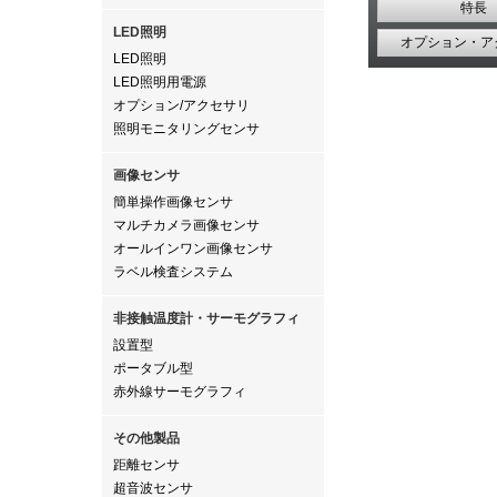
特長
LED照明
オプション・ア
LED照明
LED照明用電源
オプション/アクセサリ
照明モニタリングセンサ
画像センサ
簡単操作画像センサ
マルチカメラ画像センサ
オールインワン画像センサ
ラベル検査システム
非接触温度計・サーモグラフィ
設置型
ポータブル型
赤外線サーモグラフィ
その他製品
距離センサ
超音波センサ