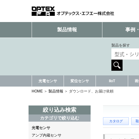
製品情報
事例
製品を探す
光電センサ
変位センサ
IIoT
画
HOME
製品情報
ダウンロード、お届け依頼
絞り込み検索
カテゴリで絞り込む
カタログ
取
光電センサ
アンプ内蔵センサ