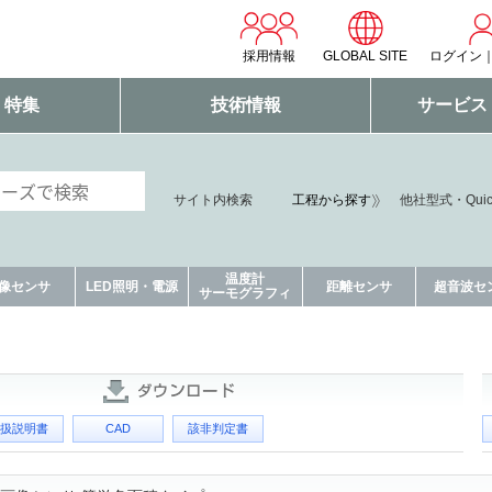
採用情報
GLOBAL SITE
ログイン
・特集
技術情報
サービス
サイト内検索
工程から探す
他社型式・Qui
温度計
像センサ
LED照明・電源
距離センサ
超音波セ
サーモグラフィ
扱説明書
CAD
該非判定書