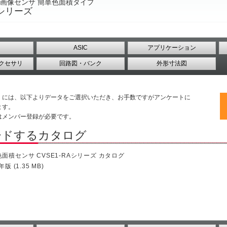
画像センサ 簡単色面積タイプ
Aシリーズ
ASIC
アプリケーション
クセサリ
回路図・バンク
外形寸法図
くには、以下よりデータをご選択いただき、お手数ですがアンケートに
ます。
はメンバー登録が必要です。
ードするカタログ
面積センサ CVSE1-RAシリーズ カタログ
年版 (1.35 MB)