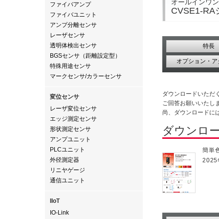
オールインワン
ファイバアンプ
CVSE1-R
ファイバユニット
アンプ分離センサ
レーザセンサ
透明体検出センサ
特長
BGSセンサ（距離設定型）
オプション・ア
特殊用途センサ
マークセンサ/カラーセンサ
ダウンロードいただ
変位センサ
ご回答お願いいたし
レーザ変位センサ
尚、ダウンロードに
エッジ測定センサ
ダウンロ
形状測定センサ
アンプユニット
PLCユニット
簡単色
外径測定器
2025
リニヤゲージ
通信ユニット
IIoT
IO-Link