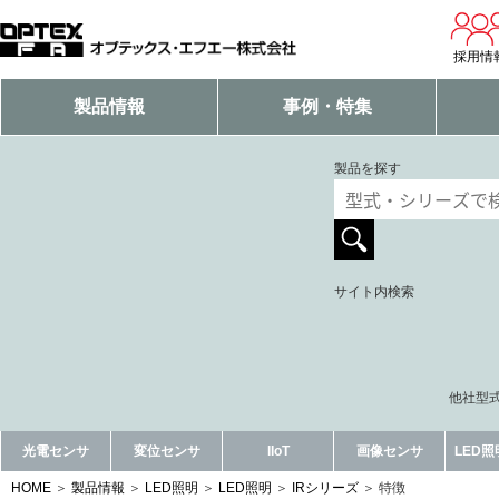
採用情
製品情報
事例・特集
製品を探す
サイト内検索
他社型式
光電センサ
変位センサ
IIoT
画像センサ
LED
HOME
製品情報
LED照明
LED照明
IRシリーズ
特徴