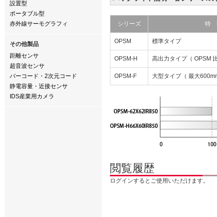
設置型
ポータブル型
赤外線サーモグラフィ
シリーズ
特 
OPSM
標準タイプ
その他製品
距離センサ
OPSM-H
高出力タイプ（ OPSM 比
超音波センサ
バーコード・2次元コード
OPSM-F
大型タイプ（ 最大600mm
静電容量・近接センサ
IDS産業用カメラ
閲覧履歴
ログインするとご使用いただけます。