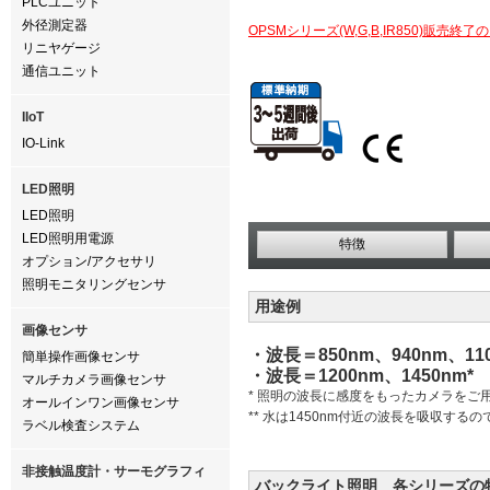
PLCユニット
外径測定器
OPSMシリーズ(W,G,B,IR850)販売終了
リニヤゲージ
通信ユニット
IIoT
IO-Link
LED照明
LED照明
LED照明用電源
特徴
オプション/アクセサリ
照明モニタリングセンサ
用途例
画像センサ
・波長＝850nm、940nm、1
簡単操作画像センサ
・波長＝1200nm、1450n
マルチカメラ画像センサ
* 照明の波長に感度をもったカメラをご
オールインワン画像センサ
** 水は1450nm付近の波長を吸収す
ラベル検査システム
非接触温度計・サーモグラフィ
バックライト照明 各シリーズの