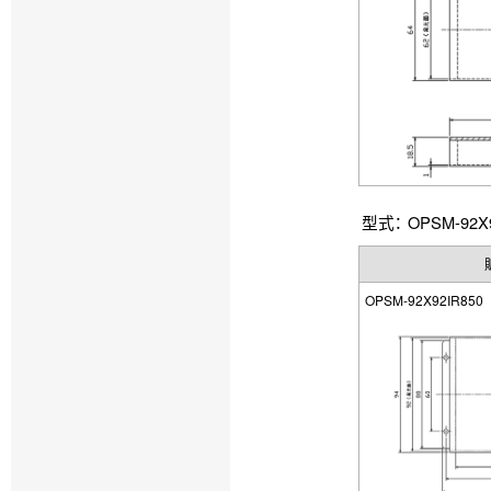
型式： OPSM-92X9
OPSM-92X92IR850