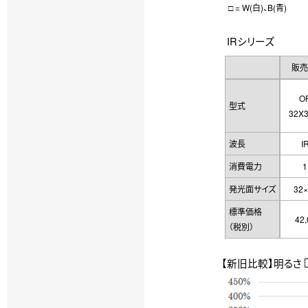
□ = W(白)、B(青)
IRシリーズ
販売
O
型式
32X3
波長
I
消費電力
1
発光面サイズ
32
標準価格
42
（税別）
【新旧比較】明るさ