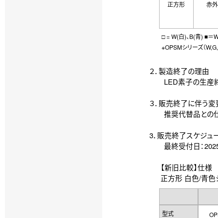
正方形
赤外
□ = W(白)、B(青) ■＝
※OPSMシリーズ（W,
２．製造終了の理由
LED素子の生産
３．販売終了に伴う変
推奨代替品との仕様
3．販売終了スケジュ
最終受付日：2025
【新旧比較】仕様
正方形 白色/青色
型式
OP