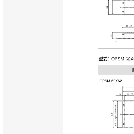
型式： OPSM-62X
□
OPSM-62X62