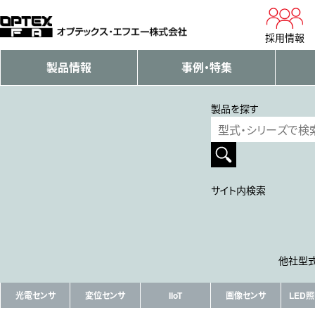
採用情報
製品情報
事例・特集
製品を探す
サイト内検索
他社型式
光電センサ
変位センサ
IIoT
画像センサ
LED