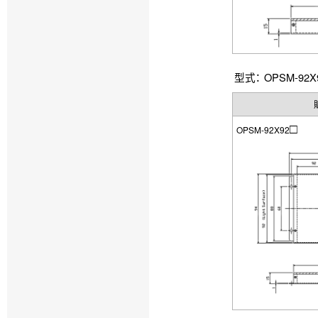
型式： OPSM-92X
□
OPSM-92X92