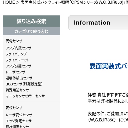
HOME
表面実装式バックライト照明「OPSMシリーズ(W,G,B,IR850
絞り込み検索
カテゴリで絞り込む
光電センサ
アンプ内蔵センサ
ファイバアンプ
ファイバユニット
表面実装式バック
アンプ分離センサ
レーザセンサ
透明体検出センサ
BGSセンサ（距離設定型）
特殊用途センサ
拝啓 貴社ますますご
マークセンサ/カラーセンサ
平素は弊社製品に対し
変位センサ
表記の件、ご愛顧頂い
レーザ変位センサ
（W,G,B,IR850
エッジ測定センサ
形状測定センサ