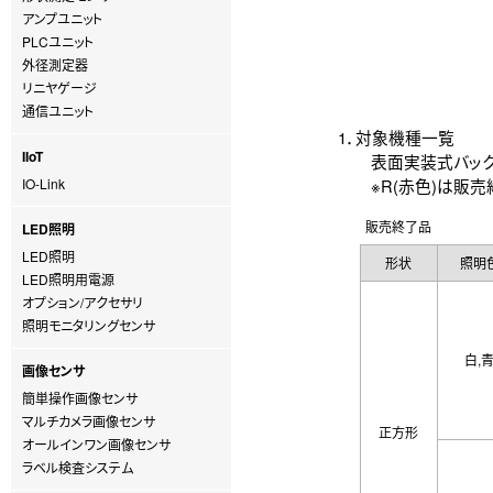
アンプユニット
PLCユニット
外径測定器
リニヤゲージ
通信ユニット
1．対象機種一覧
IIoT
表面実装式バックライト照
IO-Link
※R(赤色)は販売
販売終了品
LED照明
LED照明
形状
照明
LED照明用電源
オプション/アクセサリ
照明モニタリングセンサ
白,
画像センサ
簡単操作画像センサ
マルチカメラ画像センサ
正方形
オールインワン画像センサ
ラベル検査システム