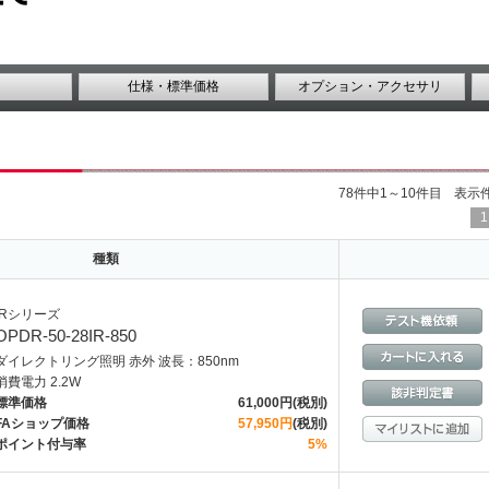
仕様・標準価格
オプション・アクセサリ
78件中1～10件目
表示
1
種類
IRシリーズ
OPDR-50-28IR-850
ダイレクトリング照明 赤外 波長：850nm
消費電力 2.2W
標準価格
61,000円(税別)
FAショップ価格
57,950円
(税別)
ポイント付与率
5%