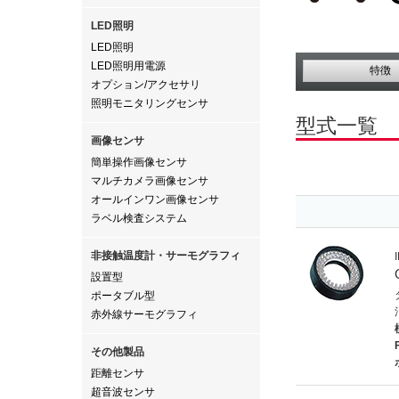
LED照明
LED照明
LED照明用電源
特徴
オプション/アクセサリ
照明モニタリングセンサ
型式一覧
画像センサ
簡単操作画像センサ
マルチカメラ画像センサ
オールインワン画像センサ
ラベル検査システム
非接触温度計・サーモグラフィ
設置型
ポータブル型
赤外線サーモグラフィ
その他製品
距離センサ
超音波センサ