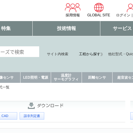
採用情報
GLOBAL SITE
ログイン
・特集
技術情報
サービス
サイト内検索
工程から探す
他社型式・Qui
温度計
像センサ
LED照明・電源
距離センサ
超音波セ
サーモグラフィ
式一覧
CAD
該非判定書