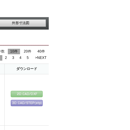
外形寸法図
件数
10件
20件
40件
2
3
4
5
>NEXT
ダウンロード