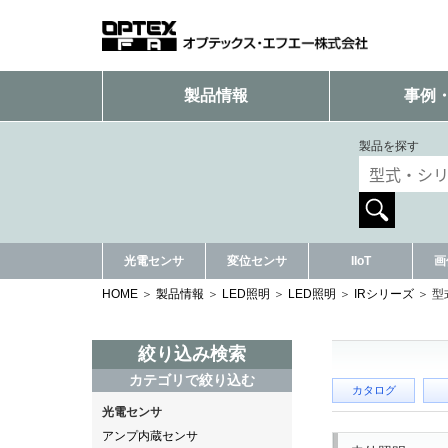
製品情報
事例
製品を探す
光電センサ
変位センサ
IIoT
画
HOME
製品情報
LED照明
LED照明
IRシリーズ
型
絞り込み検索
カテゴリで絞り込む
カタログ
光電センサ
アンプ内蔵センサ