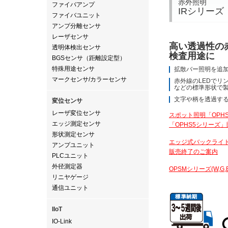
赤外照明
ファイバアンプ
IRシリーズ
ファイバユニット
アンプ分離センサ
レーザセンサ
高い透過性の
透明体検出センサ
検査用途に
BGSセンサ（距離設定型）
特殊用途センサ
拡散バー照明を追
マークセンサ/カラーセンサ
赤外線のLEDでリ
などの標準形状で
文字や柄を透過す
変位センサ
レーザ変位センサ
スポット照明「OPH
エッジ測定センサ
「OPHS5シリーズ
形状測定センサ
エッジ式バックライト
アンプユニット
販売終了のご案内
PLCユニット
外径測定器
OPSMシリーズ(W,G,
リニヤゲージ
通信ユニット
IIoT
IO-Link