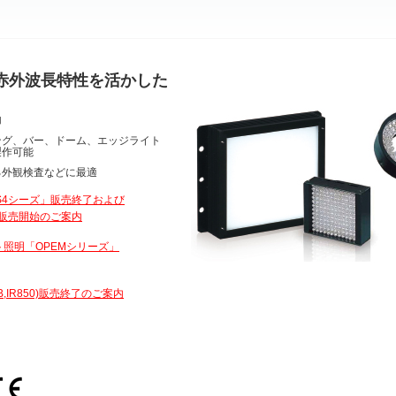
赤外波長特性を活かした
加
ング、バー、ドーム、エッジライト
製作可能
る外観検査などに最適
S4シーズ」販売終了および
」販売開始のご案内
照明「OPEMシリーズ」
B,IR850)販売終了のご案内