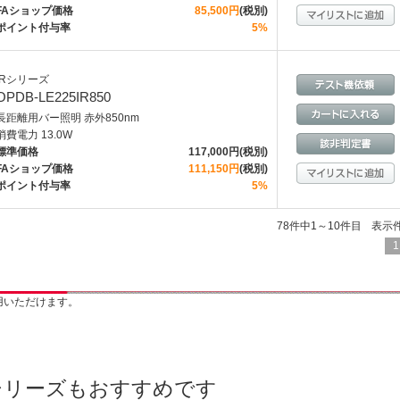
FAショップ価格
85,500円
(税別)
ポイント付与率
5%
IRシリーズ
OPDB-LE225IR850
長距離用バー照明 赤外850nm
消費電力 13.0W
標準価格
117,000円(税別)
FAショップ価格
111,150円
(税別)
ポイント付与率
5%
78件中1～10件目
表示
1
用いただけます。
シリーズもおすすめです