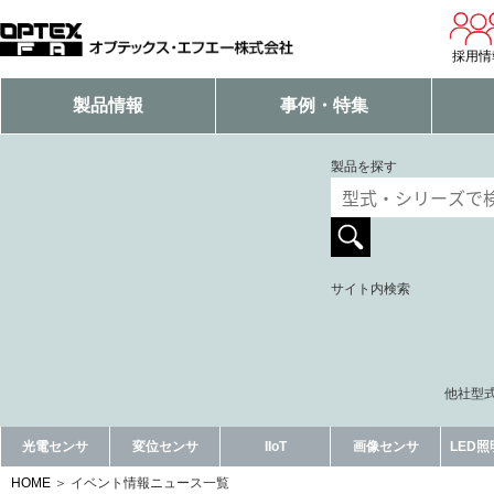
採用情
製品情報
事例・特集
製品を探す
サイト内検索
他社型式
光電センサ
変位センサ
IIoT
画像センサ
LED
HOME
イベント情報ニュース一覧