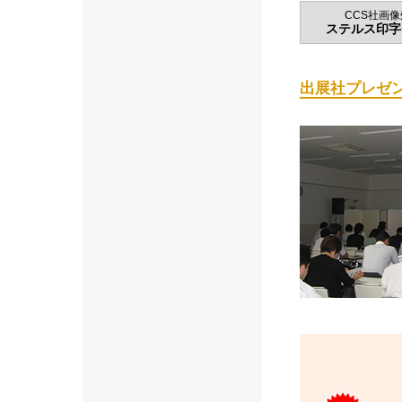
CCS社画
ステルス印字チ
出展社プレゼンテ