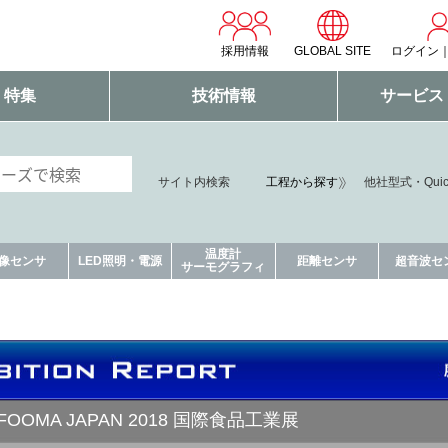
採用情報
GLOBAL SITE
ログイン
・特集
技術情報
サービス
サイト内検索
工程から探す
他社型式・Qui
温度計
像センサ
LED照明・電源
距離センサ
超音波セ
サーモグラフィ
FOOMA JAPAN 2018 国際食品工業展