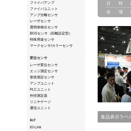
ファイバアンプ
日 時
ファイバユニット
会 場
アンプ分離センサ
レーザセンサ
透明体検出センサ
BGSセンサ（距離設定型）
特殊用途センサ
マークセンサ/カラーセンサ
変位センサ
レーザ変位センサ
エッジ測定センサ
形状測定センサ
アンプユニット
PLCユニット
外径測定器
リニヤゲージ
通信ユニット
食品表示ラベ
IIoT
IO-Link