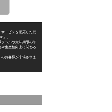
、サービスを網羅した総
18』。
示ラベルや賞味期限の印
全や生産性向上に関わる
くのお客様が来場されま