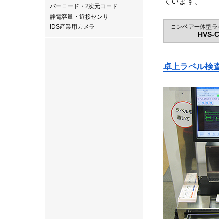
ています。
バーコード・2次元コード
静電容量・近接センサ
IDS産業用カメラ
コンベア一体型ラ
HVS-
卓上ラベル検