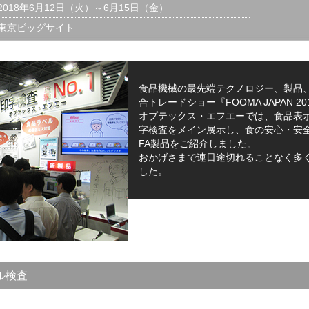
2018年6月12日（火）～6月15日（金）
東京ビッグサイト
食品機械の最先端テクノロジー、製品
合トレードショー『FOOMA JAPAN 20
オプテックス・エフエーでは、食品表
字検査をメイン展示し、食の安心・安
FA製品をご紹介しました。
おかげさまで連日途切れることなく多
した。
ル検査