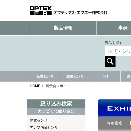
製品情報
事例
製品を探す
光電センサ
変位センサ
IIoT
画
HOME
展示会レポート
絞り込み検索
カテゴリで絞り込む
光電センサ
展示会名
アンプ内蔵センサ