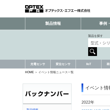
製品情報
事例
製品を探す
光電センサ
変位センサ
IIoT
画
HOME
イベント情報ニュース一覧
イベント情
2022年
製品情報