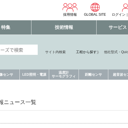
採用情報
GLOBAL SITE
ログイン
・特集
技術情報
サービス
サイト内検索
工程から探す
他社型式・Qui
温度計
像センサ
LED照明・電源
距離センサ
超音波セ
サーモグラフィ
報ニュース一覧