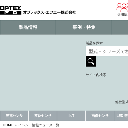
採用情
製品情報
事例・特集
製品を探す
サイト内検索
他社型式
光電センサ
変位センサ
IIoT
画像センサ
LED
HOME
イベント情報ニュース一覧