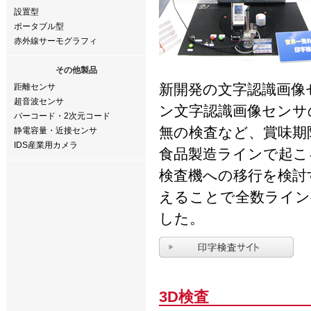
設置型
ポータブル型
赤外線サーモグラフィ
その他製品
新開発の文字認識画像
距離センサ
超音波センサ
ン文字認識画像センサ
バーコード・2次元コード
無の検査など、賞味期
静電容量・近接センサ
IDS産業用カメラ
食品製造ラインで起こ
検査機への移行を検討
えることで全数ライン
した。
3D検査