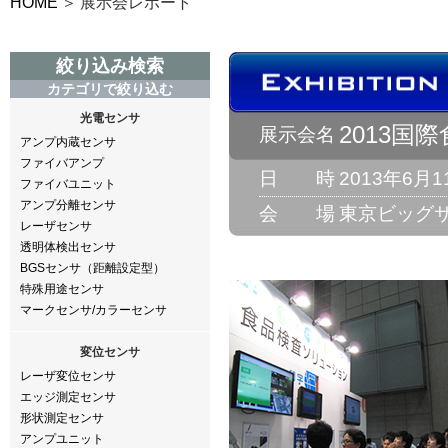
HOME
展示会レポート
絞り込み検索
カテゴリで絞り込む
光電センサ
2013国際
展示会名
アンプ内蔵センサ
ファイバアンプ
日 時
2013年6月
ファイバユニット
アンプ分離センサ
会 場
東京ビッグ
レーザセンサ
透明体検出センサ
BGSセンサ（距離設定型）
特殊用途センサ
マークセンサ/カラーセンサ
変位センサ
レーザ変位センサ
エッジ測定センサ
形状測定センサ
アンプユニット