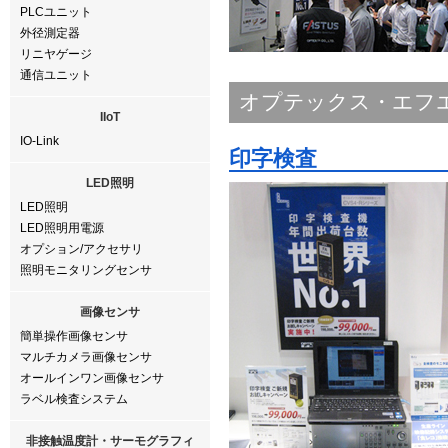
PLCユニット
外径測定器
リニヤゲージ
通信ユニット
オプテックス・エフ
IIoT
IO-Link
印字検査
LED照明
LED照明
LED照明用電源
オプション/アクセサリ
照明モニタリングセンサ
画像センサ
簡単操作画像センサ
マルチカメラ画像センサ
オールインワン画像センサ
ラベル検査システム
非接触温度計・サーモグラフィ