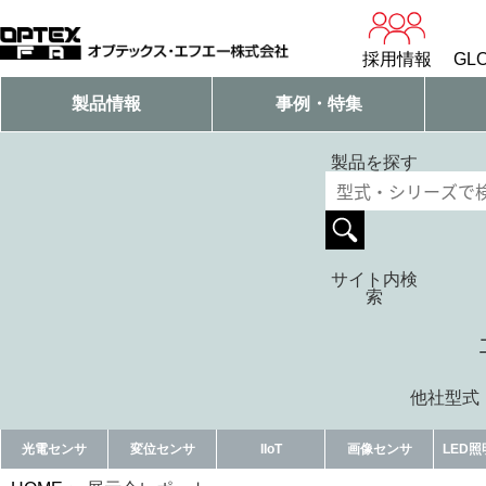
採用情報
GLO
製品情報
事例・特集
製品を探す
サイト内検
索
他社型式・
光電センサ
変位センサ
IIoT
画像センサ
LED