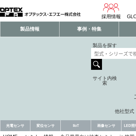
採用情報
GLO
製品情報
事例・特集
製品を探す
サイト内検
索
他社型式・
光電センサ
変位センサ
IIoT
画像センサ
LED