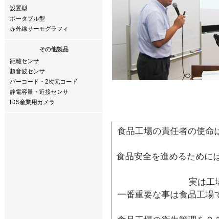
設置型
ポータブル型
赤外線サーモグラフィ
その他製品
距離センサ
超音波センサ
バーコード・2次元コード
静電容量・近接センサ
IDS産業用カメラ
食品工場の責任者の使命
食品安全を進めるためには
実は工
一番重要な事は食品工場