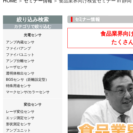
HOME
セミナー情報
食品業界向け検査セミナー in 静岡
絞り込み検索
カテゴリで絞り込む
食品業界向け
光電センサ
たくさ
アンプ内蔵センサ
ファイバアンプ
ファイバユニット
アンプ分離センサ
レーザセンサ
透明体検出センサ
BGSセンサ（距離設定型）
特殊用途センサ
マークセンサ/カラーセンサ
変位センサ
レーザ変位センサ
エッジ測定センサ
形状測定センサ
アンプユニット