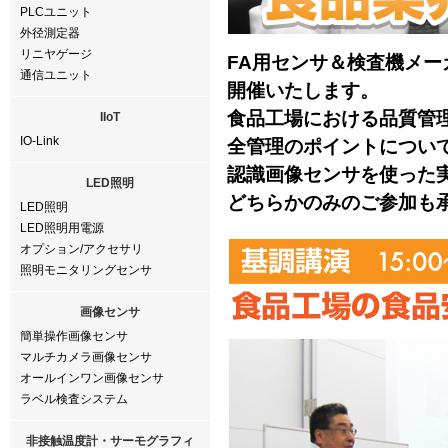
PLCユニット
外径測定器
リニヤゲージ
FA用センサ＆検査機メ
通信ユニット
開催いたします。
食品工場における品質管
IIoT
IO-Link
全管理のポイントについ
認識画像センサを使った
LED照明
どちらかのみのご参加も
LED照明
LED照明用電源
オプション/アクセサリ
照明モニタリングセンサ
画像センサ
簡単操作画像センサ
マルチカメラ画像センサ
オールインワン画像センサ
ラベル検査システム
非接触温度計・サーモグラフィ