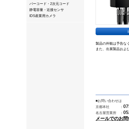
バーコード・2次元コード
静電容量・近接センサ
IDS産業用カメラ
製品の外観は予告な
また、出展製品およ
■お問い合わせは
07
京都本社 ：
05
名古屋営業所 ：
メールでのお問