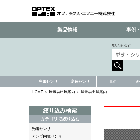
製品情報
事例
製品を探す
光電センサ
変位センサ
IIoT
画
HOME
展示会出展案内
展示会出展案内
絞り込み検索
カテゴリで絞り込む
光電センサ
アンプ内蔵センサ