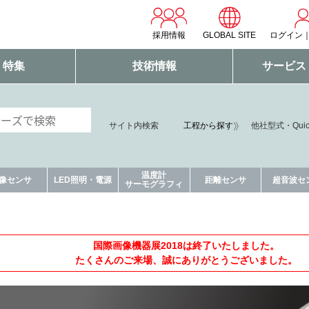
採用情報
GLOBAL SITE
ログイン
・特集
技術情報
サービス
サイト内検索
工程から探す
他社型式・Qui
温度計
像センサ
LED照明・電源
距離センサ
超音波セ
サーモグラフィ
国際画像機器展2018は終了いたしました。
たくさんのご来場、誠にありがとうございました。