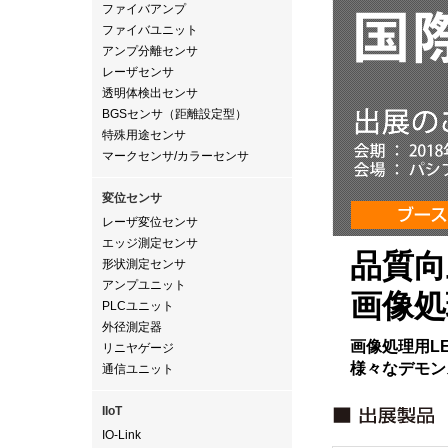
ファイバアンプ
ファイバユニット
アンプ分離センサ
レーザセンサ
透明体検出センサ
BGSセンサ（距離設定型）
特殊用途センサ
マークセンサ/カラーセンサ
変位センサ
レーザ変位センサ
エッジ測定センサ
品質向
形状測定センサ
アンプユニット
画像処
PLCユニット
外径測定器
画像処理⽤L
リニヤゲージ
様々なデモン
通信ユニット
IIoT
IO-Link