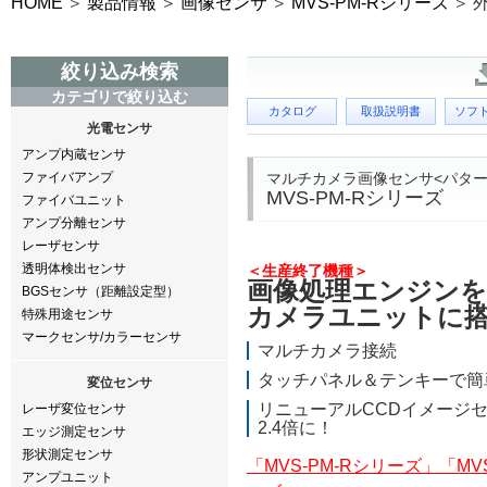
HOME
製品情報
画像センサ
MVS-PM-Rシリーズ
絞り込み検索
カテゴリで絞り込む
カタログ
取扱説明書
ソフ
光電センサ
アンプ内蔵センサ
マルチカメラ画像センサ<パター
ファイバアンプ
MVS-PM-Rシリーズ
ファイバユニット
アンプ分離センサ
レーザセンサ
透明体検出センサ
＜生産終了機種＞
画像処理エンジンを
BGSセンサ（距離設定型）
カメラユニットに
特殊用途センサ
マークセンサ/カラーセンサ
マルチカメラ接続
タッチパネル＆テンキーで簡
変位センサ
リニューアル
CCDイメージ
レーザ変位センサ
2.4倍に！
エッジ測定センサ
形状測定センサ
「MVS-PM-Rシリーズ」「MVS
アンプユニット