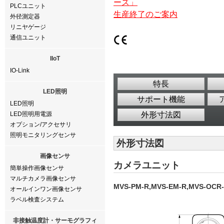
ーズ」
PLCユニット
生産終了のご案内
外径測定器
リニヤゲージ
通信ユニット
IIoT
IO-Link
特長
LED照明
サポート機能
LED照明
LED照明用電源
外形寸法図
オプション/アクセサリ
照明モニタリングセンサ
外形寸法図
画像センサ
カメラユニット
簡単操作画像センサ
マルチカメラ画像センサ
MVS-PM-R,MVS-EM-R,MVS-O
オールインワン画像センサ
ラベル検査システム
非接触温度計・サーモグラフィ