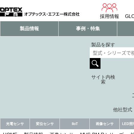
採用情報
GLO
製品情報
事例・特集
製品を探す
サイト内検
索
他社型式・
光電センサ
変位センサ
IIoT
画像センサ
LED