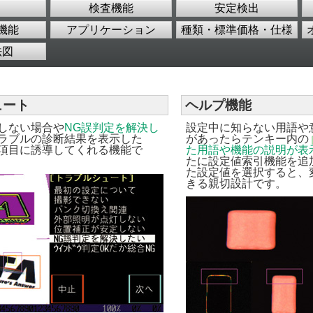
検査機能
安定検出
機能
アプリケーション
種類・標準価格・仕様
法図
ュート
ヘルプ機能
しない場合や
NG誤判定を解決し
設定中に知らない用語や
ラブルの診断結果を表示した
があったらテンキー内の
項目に誘導してくれる機能で
た用語や機能の説明が表
たに設定値索引機能を追
た設定値を選択すると、
きる親切設計です。