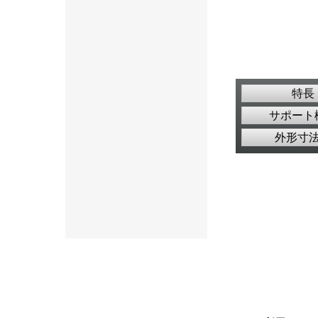
特長
サポート
外形寸