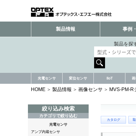
製品情報
事例
製品を探
光電センサ
変位センサ
IIoT
画
HOME
製品情報
画像センサ
MVS-PM-
絞り込み検索
カテゴリで絞り込む
カタログ
取
光電センサ
アンプ内蔵センサ