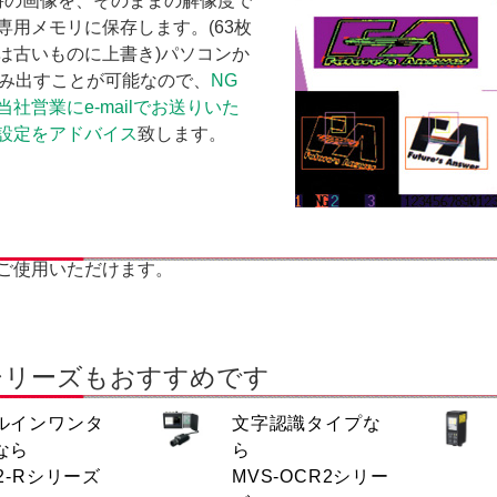
時の画像を、そのままの解像度で
専用メモリに保存します。(63枚
は古いものに上書き)パソコンか
読み出すことが可能なので、
NG
社営業にe-mailでお送りいた
設定をアドバイス
致します。
ご使用いただけます。
シリーズもおすすめです
ルインワンタ
文字認識タイプな
なら
ら
2-Rシリーズ
MVS-OCR2シリー