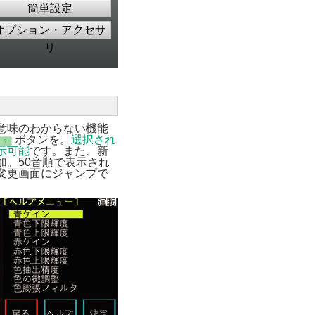
簡単設定
オプション・アクセサ
リ
意味のわからない機能
ボタンを。
選択され
示可能
です。また、新
加。50音順で表示され
変更画面にジャンプで