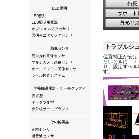
特長
LED照明
サポート
LED照明
LED照明用電源
外形寸
オプション/アクセサリ
照明モニタリングセンサ
トラブルシ
画像センサ
簡単操作画像センサ
位置補正が安定
たい
ときに、ト
マルチカメラ画像センサ
り、設定すべき
オールインワン画像センサ
す。
ラベル検査システム
非接触温度計・サーモグラフィ
設置型
ポータブル型
赤外線サーモグラフィ
その他製品
距離センサ
超音波センサ