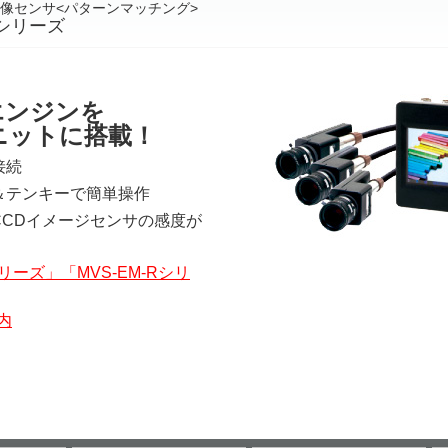
像センサ<パターンマッチング>
Rシリーズ
エンジンを
ニットに搭載！
接続
＆テンキーで簡単操作
CCDイメージセンサの感度が
シリーズ」「MVS-EM-Rシリ
内