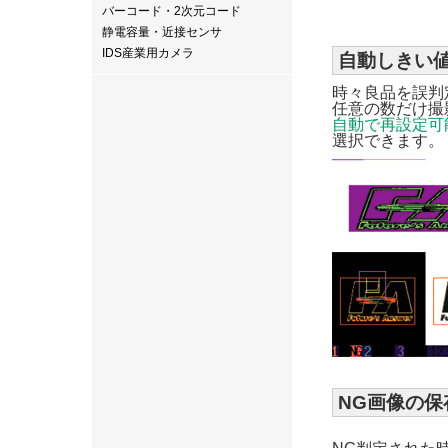
バーコード・2次元コード
静電容量・近接センサ
IDS産業用カメラ
自動しきい
時々良品を誤判
任意の数だけ撮
自動で再設定可
選択できます。
NG画像の保