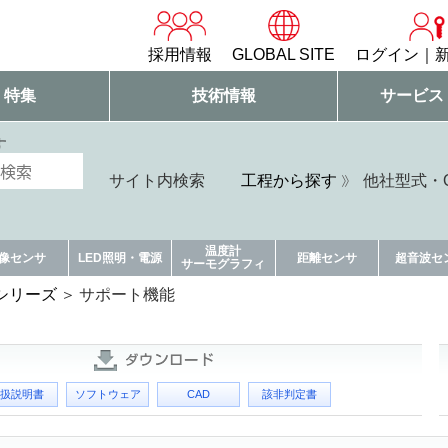
採用情報
GLOBAL SITE
ログイン
・特集
技術情報
サービス
す
サイト内検索
工程から探す
他社型式・Q
温度計
像センサ
LED照明・電源
距離センサ
超音波セ
サーモグラフィ
Rシリーズ
サポート機能
扱説明書
ソフトウェア
CAD
該非判定書