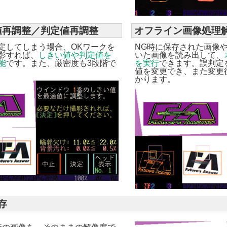
値再調整／判定値再調整
オフライン画像処理
定してしまう場合、OKワークを
NG時に保存された画像
影すれば、
しきい値や判定値を
いた画像を読み出して、
能
です。また、厳密度も3段階で
を実行
できます。誤判定
値を変更でき、また変更
かります。
存