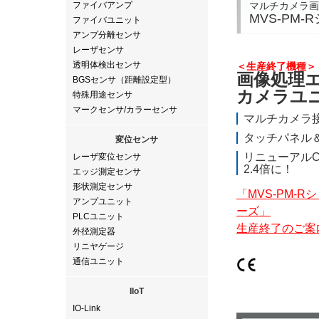
マルチカメラ画
ファイバアンプ
MVS-PM-
ファイバユニット
アンプ分離センサ
レーザセンサ
透明体検出センサ
＜生産終了機種＞
画像処理
BGSセンサ（距離設定型）
カメラユ
特殊用途センサ
マークセンサ/カラーセンサ
マルチカメラ
タッチパネル
変位センサ
リニューアル
レーザ変位センサ
2.4倍に！
エッジ測定センサ
形状測定センサ
「MVS-PM-R
アンプユニット
ーズ」
PLCユニット
生産終了のご案
外径測定器
リニヤゲージ
通信ユニット
IIoT
IO-Link