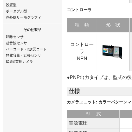
設置型
コントローラ
ポータブル型
赤外線サーモグラフィ
種 類
形 状
その他製品
距離センサ
超音波センサ
コントロー
バーコード・2次元コード
ラ
静電容量・近接センサ
NPN
IDS産業用カメラ
●PNP出力タイプは、型式の後ろ
仕様
カメラユニット: カラーパターン
型 式
電源電圧