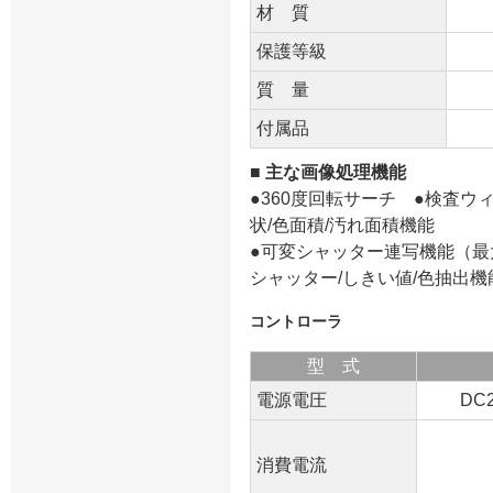
材 質
保護等級
質 量
付属品
■ 主な画像処理機能
●360度回転サーチ ●検査ウ
状/色面積/汚れ面積機能
●可変シャッター連写機能（最
シャッター/しきい値/色抽出機
コントローラ
型 式
電源電圧
DC
消費電流