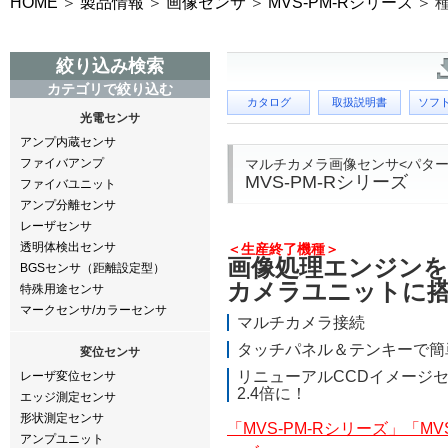
HOME
製品情報
画像センサ
MVS-PM-Rシリーズ
絞り込み検索
カテゴリで絞り込む
カタログ
取扱説明書
ソフ
光電センサ
アンプ内蔵センサ
マルチカメラ画像センサ<パター
ファイバアンプ
MVS-PM-Rシリーズ
ファイバユニット
アンプ分離センサ
レーザセンサ
透明体検出センサ
＜生産終了機種＞
画像処理エンジンを
BGSセンサ（距離設定型）
カメラユニットに
特殊用途センサ
マークセンサ/カラーセンサ
マルチカメラ接続
タッチパネル＆テンキーで簡
変位センサ
リニューアル
CCDイメージ
レーザ変位センサ
2.4倍に！
エッジ測定センサ
形状測定センサ
「MVS-PM-Rシリーズ」「MVS
アンプユニット