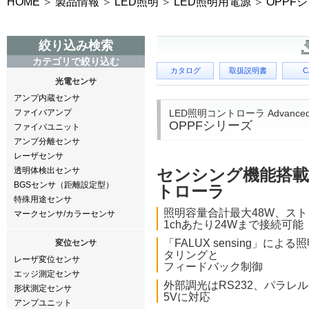
HOME
製品情報
LED照明
LED照明用電源
OPPF
絞り込み検索
カテゴリで絞り込む
カタログ
取扱説明書
C
光電センサ
アンプ内蔵センサ
LED照明コントローラ Advance
ファイバアンプ
OPPFシリーズ
ファイバユニット
アンプ分離センサ
レーザセンサ
透明体検出センサ
センシング機能搭
BGSセンサ（距離設定型）
トローラ
特殊用途センサ
照明容量合計最大48W、ス
マークセンサ/カラーセンサ
1chあたり24Wまで接続可能
「FALUX sensing」によ
変位センサ
タリングと
レーザ変位センサ
フィードバック制御
エッジ測定センサ
外部調光はRS232、パラレル
形状測定センサ
5Vに対応
アンプユニット