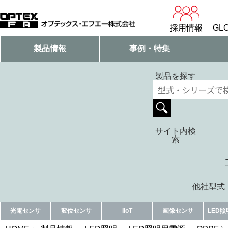
採用情報
GLO
製品情報
事例・特集
製品を探す
サイト内検
索
他社型式・
光電センサ
変位センサ
IIoT
画像センサ
LED