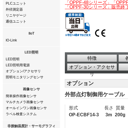
「OPPF-48シリーズ」「OP
PLCユニット
「OPPF-30シリーズ」販売
外径測定器
リニヤゲージ
通信ユニット
IIoT
IO-Link
LED照明
特徴
LED照明
LED照明用電源
オプション・アクセサ
オプション/アクセサリ
リ
照明モニタリングセンサ
オプション
画像センサ
外部点灯制御用ケーブル（
簡単操作画像センサ
マルチカメラ画像センサ
形式
長さ
質量
オールインワン画像センサ
ラベル検査システム
OP-ECBF14-3
3m
200g
非接触温度計・サーモグラフィ