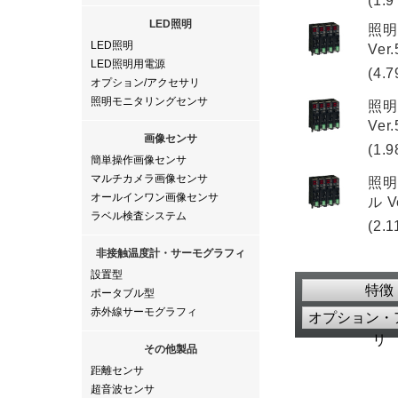
(1.9
LED照明
照明
LED照明
Ver
LED照明用電源
(4.7
オプション/アクセサリ
照明モニタリングセンサ
照明
Ver
画像センサ
(1.9
簡単操作画像センサ
マルチカメラ画像センサ
照明
オールインワン画像センサ
ル V
ラベル検査システム
(2.1
非接触温度計・サーモグラフィ
設置型
特徴
ポータブル型
赤外線サーモグラフィ
オプション・
リ
その他製品
距離センサ
超音波センサ