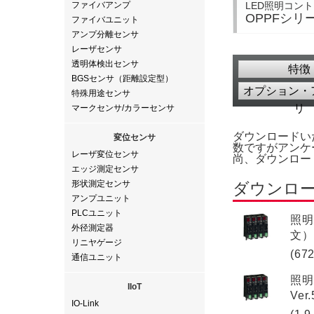
LED照明コントロ
ファイバアンプ
OPPFシリ
ファイバユニット
アンプ分離センサ
レーザセンサ
透明体検出センサ
特徴
BGSセンサ（距離設定型）
オプション・
特殊用途センサ
リ
マークセンサ/カラーセンサ
ダウンロードい
変位センサ
数ですがアンケ
レーザ変位センサ
尚、ダウンロー
エッジ測定センサ
形状測定センサ
ダウンロ
アンプユニット
PLCユニット
照明
外径測定器
文）
リニヤゲージ
(67
通信ユニット
照明
IIoT
Ver
IO-Link