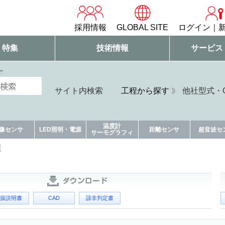
採用情報
GLOBAL SITE
ログイン
・特集
技術情報
サービス
す
サイト内検索
工程から探す
他社型式・Q
温度計
像センサ
LED照明・電源
距離センサ
超音波セ
サーモグラフィ
頼
扱説明書
CAD
該非判定書