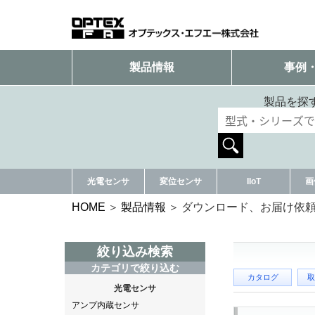
製品情報
事例
製品を探
光電センサ
変位センサ
IIoT
画
HOME
製品情報
ダウンロード、お届け依
絞り込み検索
カテゴリで絞り込む
カタログ
取
光電センサ
アンプ内蔵センサ