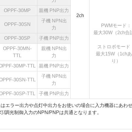
力
OPPF-30MP
親機 PNP出力
2ch
子機 NPN出
OPPF-30SN
PWMモード：
力
最大30W（2ch合
OPPF-30SP
子機 PNP出力
ストロボモード
OPPF-30MN-
親機 NPN出
最大15W（1ch
TTL
力
り）
OPPF-30MP-TTL
親機 PNP出力
子機 NPN出
OPPF-30SN-TTL
力
OPPF-30SP-TTL
子機 PNP出力
P出力はエラー出力や点灯中出力をお使いの場合に入力機器にあわ
/調光制御入力のNPN/PNPは共通となります。