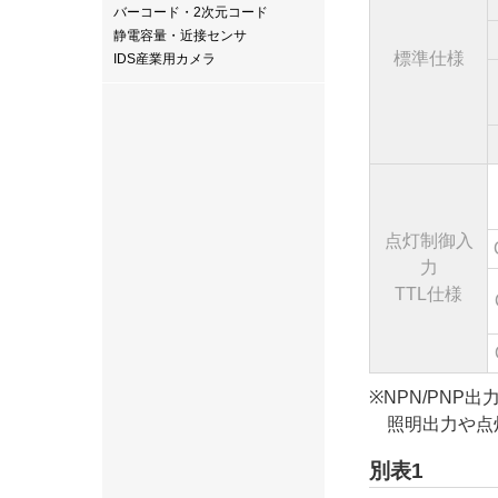
バーコード・2次元コード
静電容量・近接センサ
標準仕様
IDS産業用カメラ
点灯制御入
力
TTL仕様
※NPN/PN
照明出力や点灯
別表1