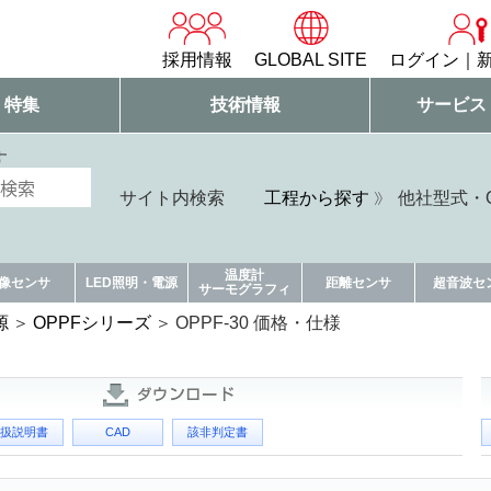
採用情報
GLOBAL SITE
ログイン
・特集
技術情報
サービス
す
サイト内検索
工程から探す
他社型式・Q
温度計
像センサ
LED照明・電源
距離センサ
超音波セ
サーモグラフィ
源
OPPFシリーズ
OPPF-30 価格・仕様
扱説明書
CAD
該非判定書