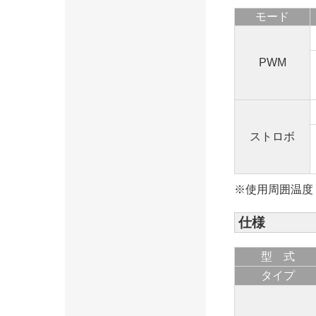
モード
PWM
ストロボ
※使用周囲温度
仕様
型 式
タイプ