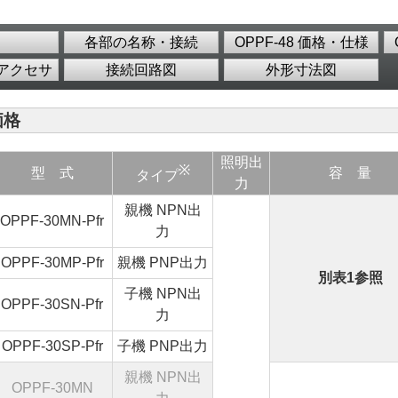
各部の名称・接続
OPPF-48 価格・仕様
アクセサ
接続回路図
外形寸法図
価格
照明出
※
型 式
容 量
タイプ
力
親機 NPN出
OPPF-30MN-Pfr
力
OPPF-30MP-Pfr
親機 PNP出力
別表1参照
子機 NPN出
OPPF-30SN-Pfr
力
OPPF-30SP-Pfr
子機 PNP出力
親機 NPN出
OPPF-30MN