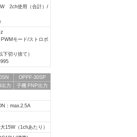
W 2ch使用（合計）/
）
z
 ※PWMモード/ストロボ
数点以下切り捨て）
995
0SN
OPPF-30SP
N出力
子機 PNP出力
：max.2.5A
大15W（1chあたり）