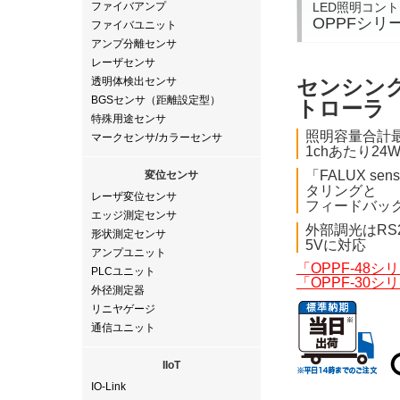
LED照明コントロ
ファイバアンプ
OPPFシリ
ファイバユニット
アンプ分離センサ
レーザセンサ
透明体検出センサ
センシン
BGSセンサ（距離設定型）
トローラ
特殊用途センサ
照明容量合計
マークセンサ/カラーセンサ
1chあたり2
「FALUX s
変位センサ
タリングと
レーザ変位センサ
フィードバッ
エッジ測定センサ
外部調光はRS
形状測定センサ
5Vに対応
アンプユニット
「OPPF-48
PLCユニット
「OPPF-30
外径測定器
リニヤゲージ
通信ユニット
IIoT
IO-Link