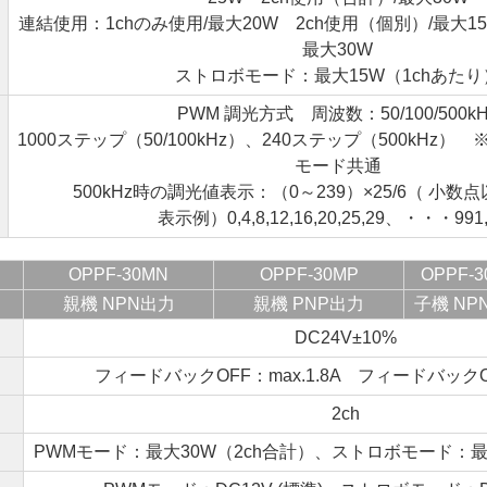
連結使用：1chのみ使用/最大20W 2ch使用（個別）/最大15
力
最大30W
ストロボモード：最大15W（1chあたり
PWM 調光方式 周波数：50/100/500kH
1000ステップ（50/100kHz）、240ステップ（500kHz）
モード共通
500kHz時の調光値表示：（0～239）×25/6（ 小
表示例）0,4,8,12,16,20,25,29、・・・991,
OPPF-30MN
OPPF-30MP
OPPF-3
親機 NPN出力
親機 PNP出力
子機 NP
DC24V±10%
フィードバックOFF：max.1.8A フィードバックON
2ch
PWMモード：最大30W（2ch合計）、ストロボモード：最