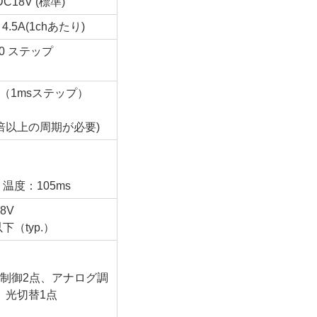
18V (標準)
.5A(1chあたり)
00 ステップ
9ms（1msステップ）
10倍以上の周期が必要)
温度：105ms
8V
下（typ.）
制御2点、アナログ調
光切替1点