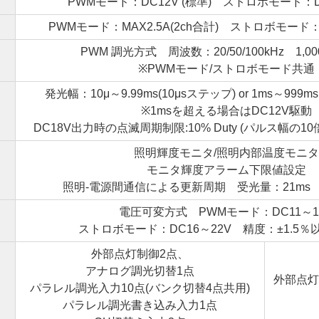
PWMモード：DC12V (標準) ストロボモード：DC
PWMモード：MAX2.5A(2ch合計) ストロボモード：4
PWM 調光方式 周波数：20/50/100kHz 1,0
※PWMモード/ストロボモード共通
発光幅：10μ～9.99ms(10μsステップ) or 1ms～99
※1msを超える場合はDC12V駆動
DC18V出力時の点滅周期制限:10% Duty (パルス幅の
照明輝度モニタ/照明内部温度モニタ
モニタ輝度アラーム下限値設定
照明-電源間通信による更新周期 受光量：21ms 
電圧可変方式 PWMモード：DC11～1
ク
ストロボモード：DC16～22V 精度：±1.5％以
外部点灯制御2点、
アナログ調光切替1点
外部点灯
パラレル調光入力10点(バンク切替4点共用)
パラレル調光書き込み入力1点