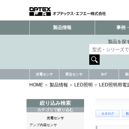
製品情報
事例
製品を探
光電センサ
変位センサ
IIoT
画
HOME
製品情報
LED照明
LED照明用電
絞り込み検索
カテゴリで絞り込む
カタログ
取
光電センサ
アンプ内蔵センサ