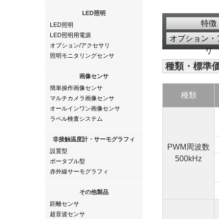
LED照明
特徴
LED照明
LED照明用電源
オプション・
オプション/アクセサリ
リ
照明モニタリングセンサ
種類・標準
画像センサ
簡単操作画像センサ
種類
マルチカメラ画像センサ
オールインワン画像センサ
ラベル検査システム
非接触温度計・サーモグラフィ
PWM周波数
設置型
500kHz
ポータブル型
赤外線サーモグラフィ
その他製品
距離センサ
超音波センサ