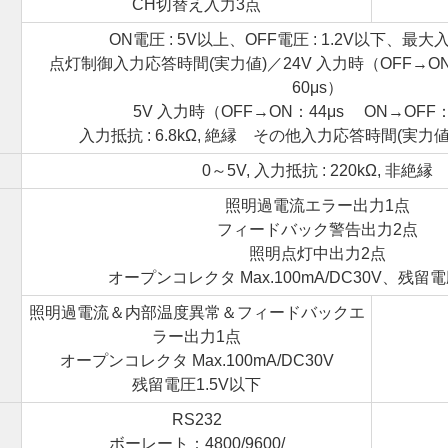
CH切替え入力3点
ON電圧 : 5V以上、OFF電圧 : 1.2V以下、最大
点灯制御入力応答時間(実力値)／24V 入力時（OFF→ON：
60μs）
5V 入力時（OFF→ON：44μs ON→OFF：
入力抵抗 : 6.8kΩ, 絶縁 その他入力応答時間(実力値) : 
0～5V, 入力抵抗 : 220kΩ, 非絶縁
照明過電流エラー出力1点
フィードバック警告出力2点
照明点灯中出力2点
オープンコレクタ Max.100mA/DC30V、残留電
照明過電流＆内部温度異常＆フィードバックエ
ラー出力1点
オープンコレクタ Max.100mA/DC30V
残留電圧1.5V以下
RS232
フ
ボーレート：4800/9600/