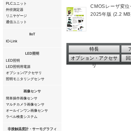
PLCユニット
CMOSレーザ変位
外径測定器
2025年版 (2.2 MB
リニヤゲージ
通信ユニット
IIoT
IO-Link
特長
LED照明
オプション・アクセサ
回
LED照明
リ
LED照明用電源
オプション/アクセサリ
照明モニタリングセンサ
画像センサ
簡単操作画像センサ
マルチカメラ画像センサ
オールインワン画像センサ
ラベル検査システム
非接触温度計・サーモグラフィ