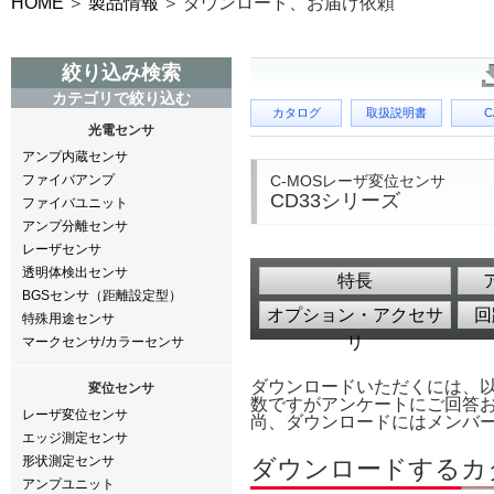
HOME
製品情報
ダウンロード、お届け依頼
絞り込み検索
カテゴリで絞り込む
カタログ
取扱説明書
C
光電センサ
アンプ内蔵センサ
C-MOSレーザ変位センサ
ファイバアンプ
CD33シリーズ
ファイバユニット
アンプ分離センサ
レーザセンサ
透明体検出センサ
特長
BGSセンサ（距離設定型）
オプション・アクセサ
回
特殊用途センサ
リ
マークセンサ/カラーセンサ
ダウンロードいただくには、
変位センサ
数ですがアンケートにご回答
レーザ変位センサ
尚、ダウンロードにはメンバ
エッジ測定センサ
形状測定センサ
ダウンロードするカ
アンプユニット