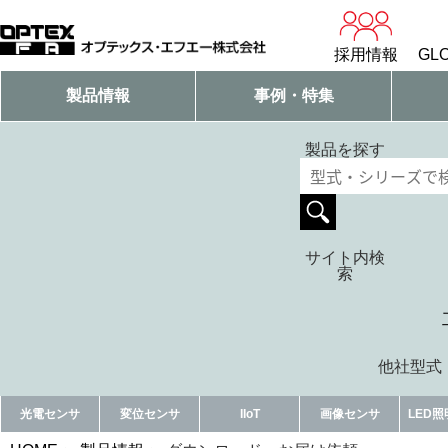
採用情報
GLO
製品情報
事例・特集
製品を探す
サイト内検
索
他社型式・
光電センサ
変位センサ
IIoT
画像センサ
LED