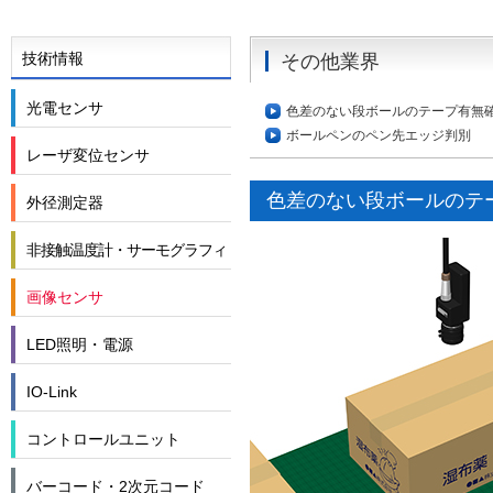
技術情報
その他業界
光電センサ
色差のない段ボールのテープ有無
ボールペンのペン先エッジ判別
レーザ変位センサ
色差のない段ボールのテ
外径測定器
非接触温度計・サーモグラフィ
画像センサ
LED照明・電源
IO-Link
コントロールユニット
バーコード・2次元コード