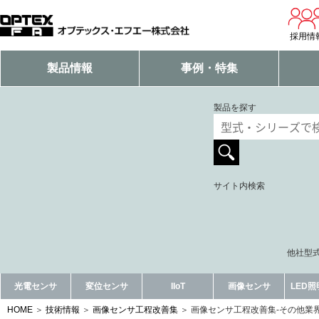
採用情
製品情報
事例・特集
製品を探す
サイト内検索
他社型式
光電センサ
変位センサ
IIoT
画像センサ
LED
HOME
技術情報
画像センサ工程改善集
画像センサ工程改善集-その他業