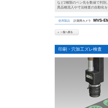
など2種類のペン先を数値で判別
異品種混入や寸法検査の自動化を
MVS-E
使用製品
計測用カメラ
印刷・穴加工ズレ検査