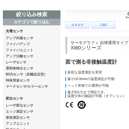
絞り込み検索
カテゴリで絞り込む
カタログ
CAD
光電センサ
アンプ内蔵センサ
サーモグラフィ 自律運用タイプ
ファイバアンプ
Xi80シリーズ
ファイバユニット
アンプ分離センサ
面で測る非接触温度計
レーザセンサ
透明体検出センサ
多彩な温度測定を実現
BGSセンサ（距離設定型）
最小□0.8mmの温度測定が可能
特殊用途センサ
ヘッド単独での運用が可能
マークセンサ/カラーセンサ
最大9出力まで増設でき、
温度分布の確認が可能（オプション）
変位センサ
レーザ変位センサ
エッジ測定センサ
形状測定センサ
アンプユニット