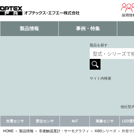
採用情
製品情報
事例・特集
製品を探す
サイト内検索
他社型式
光電センサ
変位センサ
IIoT
画像センサ
LED
HOME
製品情報
非接触温度計・サーモグラフィ
Xi80シリーズ
外形寸