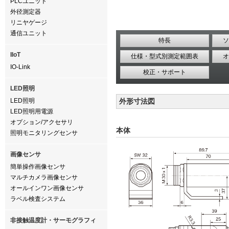
PLCユニット
外径測定器
リニヤゲージ
通信ユニット
特長
ソ
IIoT
仕様・型式別測定範囲表
オ
IO-Link
校正・サポート
LED照明
LED照明
外形寸法図
LED照明用電源
オプション/アクセサリ
本体
照明モニタリングセンサ
画像センサ
簡単操作画像センサ
マルチカメラ画像センサ
オールインワン画像センサ
ラベル検査システム
非接触温度計・サーモグラフィ