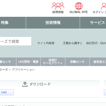
採用情報
GLOBAL SITE
ログイン
・特集
技術情報
サービス
サイト内検索
工程から探す
他社型式・Qui
温度計
像センサ
LED照明・電源
距離センサ
超音波セ
サーモグラフィ
シリーズ
アプリケーション
CAD