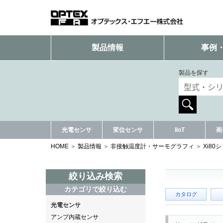
製品情報
事例
製品を探す
光電センサ
変位センサ
IIoT
画
HOME
製品情報
非接触温度計・サーモグラフィ
Xi80
絞り込み検索
カテゴリで絞り込む
カタログ
光電センサ
アンプ内蔵センサ