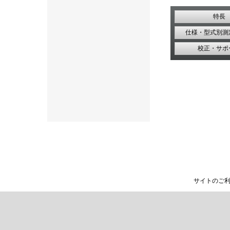
特長
仕様・型式別測
校正・サポ
サイトのご