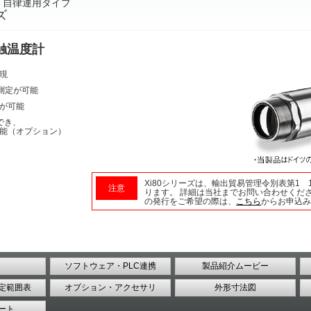
 自律運用タイプ
ズ
触温度計
現
度測定が可能
が可能
でき、
能（オプション）
Xi80シリーズは、輸出貿易管理令別表第1 10項
注意
ります。 詳細は当社までお問い合わせくだ
の発行をご希望の際は、
こちら
からお申込み
ソフトウェア・PLC連携
製品紹介ムービー
定範囲表
オプション・アクセサリ
外形寸法図
ート