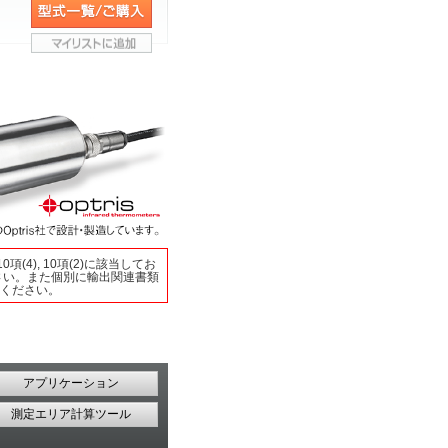
(4), 10項(2)に該当してお
さい。また個別に輸出関連書類
ください。
アプリケーション
測定エリア計算ツール