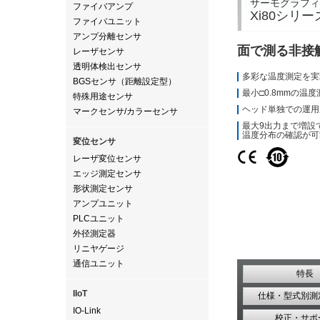
サーモグラフィ
ファイバアンプ
Xi80シリー
ファイバユニット
アンプ分離センサ
面で測る非接
レーザセンサ
透明体検出センサ
多彩な温度測定を実
BGSセンサ（距離設定型）
最小□0.8mmの温
特殊用途センサ
ヘッド単独での運用
マークセンサ/カラーセンサ
最大9出力まで増設
温度分布の確認が可
変位センサ
レーザ変位センサ
エッジ測定センサ
形状測定センサ
アンプユニット
PLCユニット
外径測定器
リニヤゲージ
通信ユニット
特長
IIoT
仕様・型式別測
IO-Link
校正・サポ