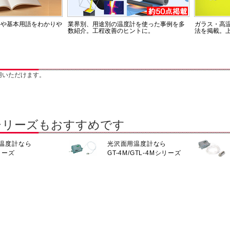
)や基本用語をわかりや
業界別、用途別の温度計を使った事例を多
ガラス・高
数紹介。工程改善のヒントに。
法を掲載。
用いただけます。
シリーズもおすすめです
温度計なら
光沢面用温度計なら
リーズ
GT-4M/GTL-4Mシリーズ