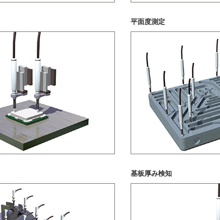
平⾯度測定
基板厚み検知