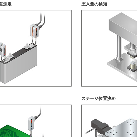
度測定
圧入量の検知
ステージ位置決め