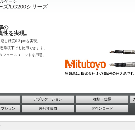
ルゲージ
ーズ/LG200シリーズ
準の
境性を実現。
し精度0.3 μmを実現。
で、悪環境下でも使用できます。
タフェースユニットを⽤意。
アプリケーション
種類・仕様
オプション
外形寸法図
ダウンロード
ン