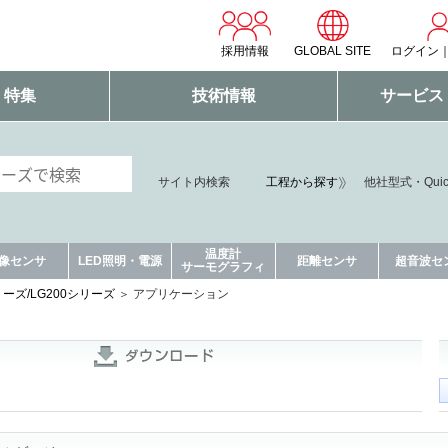
採用情報
GLOBAL SITE
ログイン
・特集
技術情報
サービス
サイト内検索
工程から探す
他社型式・Qui
温度計
像センサ
LED照明・電源
距離センサ
超音波セ
サーモグラフィ
リーズ/LG200シリーズ
アプリケーション