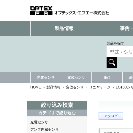
製品情報
事例
製品を探す
光電センサ
変位センサ
IIoT
画
HOME
製品情報
変位センサ
リニヤゲージ
LG100シ
絞り込み検索
カテゴリで絞り込む
カタログ
光電センサ
アンプ内蔵センサ