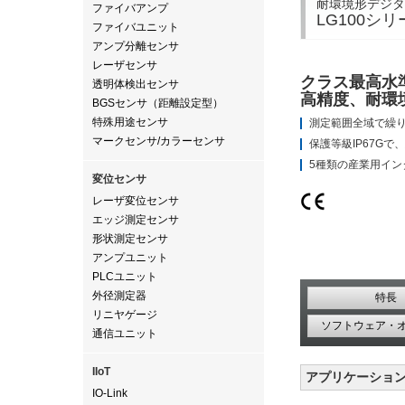
耐環境形デジタ
ファイバアンプ
LG100シリ
ファイバユニット
アンプ分離センサ
レーザセンサ
クラス最高水
透明体検出センサ
高精度、耐環
BGSセンサ（距離設定型）
特殊用途センサ
測定範囲全域で繰り返
マークセンサ/カラーセンサ
保護等級IP67G
5種類の産業⽤イン
変位センサ
レーザ変位センサ
エッジ測定センサ
形状測定センサ
アンプユニット
PLCユニット
外径測定器
特長
リニヤゲージ
ソフトウェア・
通信ユニット
IIoT
アプリケーショ
IO-Link