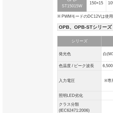
150×15
10
ST15015W
※ PWMモードのDC12Vは
OPB、OPB-STシリーズ
シリーズ
発光色
白(W3
色温度 / ピーク波長
6,50
入力電圧
※専
照明LED劣化
クラス分類
(IEC62471:2006)