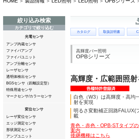
HOME
製品情報
LED照明
LED照明
OPBシリーズ
絞り込み検索
カテゴリで絞り込む
カタログ
取扱説明書
C
光電センサ
アンプ内蔵センサ
高輝度バー照明
ファイバアンプ
OPBシリーズ
ファイバユニット
アンプ分離センサ
レーザセンサ
透明体検出センサ
高輝度・広範囲照射
BGSセンサ（距離設定型）
特殊用途センサ
マークセンサ/カラーセンサ
白色（W3）は高輝度・高均
射を実現
変位センサ
明るさ変動補正回路FALUX(
載
レーザ変位センサ
エッジ測定センサ
青色・赤色・OPB-STタイプ
形状測定センサ
案内
後継機種はこちら
アンプユニット