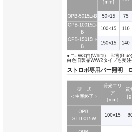
［mm］
OPB-5015□-B
50×15
75
OPB-10015□-
100×15
110
B
OPB-15015□-
150×15
140
B
● □= W3:白(White)、B:青(Blu
白色旧製品W/W2タイプも受
ストロボ専用バー照明 O
発光エリ
型 式
質
ア
＜生産終了＞
［
［mm］
OPB-
100×15
8
ST10015W
OPB-