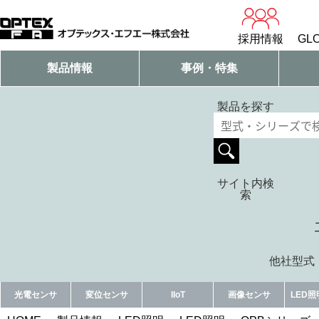
採用情報
GLO
製品情報
事例・特集
製品を探す
サイト内検
索
他社型式・
光電センサ
変位センサ
IIoT
画像センサ
LED