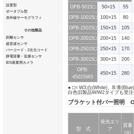
設置型
OPB-5015□
50×15
55
ポータブル型
OPB-10015□
100×15
80
赤外線サーモグラフィ
OPB-15015□
150×15
105
その他製品
距離センサ
OPB-20015□
200×15
140
超音波センサ
OPB-25015□
250×15
170
バーコード・2次元コード
静電容量・近接センサ
OPB-30015□
300×15
200
IDS産業用カメラ
OPB-
450×15
280
45015W3
● □= W3:白(White)、B:青(Blu
白色旧製品W/W2タイプも受
ブラケット付バー照明 O
発光エリ
質量
型 式
ア
［g］