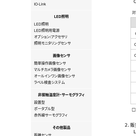
OP
IO-Link
対
LED照明
LED照明
LED照明用電源
オプション/アクセサリ
照明モニタリングセンサ
画像センサ
簡単操作画像センサ
マルチカメラ画像センサ
オールインワン画像センサ
ラベル検査システム
非接触温度計・サーモグラフィ
設置型
□
ポータブル型
赤外線サーモグラフィ
２．
その他製品
LE
距離センサ