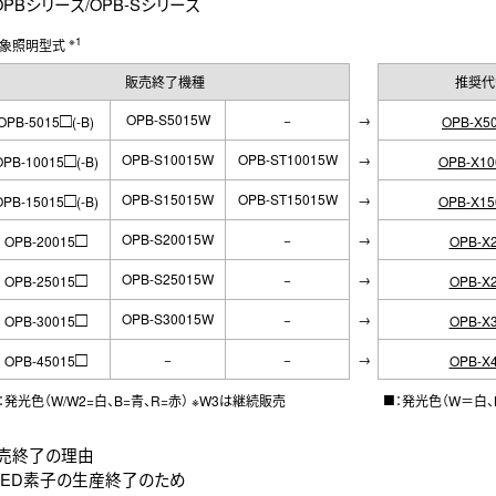
Bシリーズ/OPB-Sシリーズ
※1
象照明型式
販売終了機種
推奨代
□
OPB-S5015W
−
→
OPB-5015
(-B)
OPB-X5
□
OPB-S10015W
OPB-ST10015W
→
OPB-10015
(-B)
OPB-X10
□
OPB-S15015W
OPB-ST15015W
→
OPB-15015
(-B)
OPB-X15
□
OPB-S20015W
−
→
OPB-20015
OPB-X
□
OPB-S25015W
−
→
OPB-25015
OPB-X
□
OPB-S30015W
−
→
OPB-30015
OPB-X
□
−
−
→
OPB-45015
OPB-X
■
：発光色（W/W2=白、B=青、R=赤） ※W3は継続販売
：発光色（W＝白、
販売終了の理由
D素子の生産終了のため