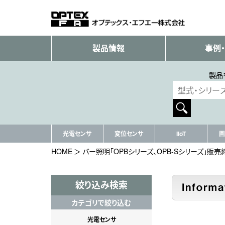
製品情報
事例
製品
光電センサ
変位センサ
IIoT
画
HOME
バー照明「OPBシリーズ、OPB-Sシリーズ」販
絞り込み検索
カテゴリで絞り込む
光電センサ