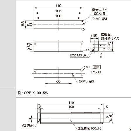
例） OPB-X10015W