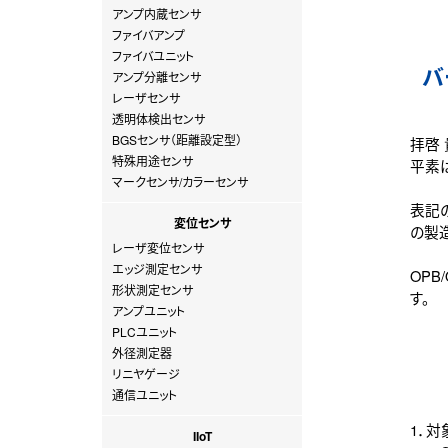
アンプ内蔵センサ
ファイバアンプ
ファイバユニット
バ
アンプ分離センサ
レーザセンサ
透明体検出センサ
BGSセンサ（距離設定型）
拝啓
特殊用途センサ
平素
マークセンサ/カラーセンサ
表記
変位センサ
の製
レーザ変位センサ
エッジ測定センサ
OPB
形状測定センサ
す。
アンプユニット
PLCユニット
外径測定器
リニヤゲージ
通信ユニット
1．対
IIoT