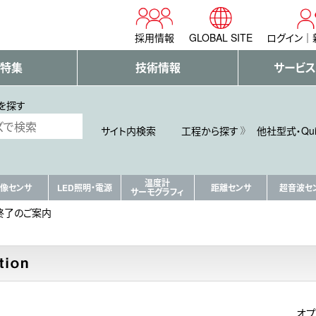
採用情報
GLOBAL SITE
ログイン
・特集
技術情報
サービス
を探す
サイト内検索
工程から探す
他社型式・Qu
温度計
像センサ
LED照明・電源
距離センサ
超音波セ
サーモグラフィ
売終了のご案内
オプ