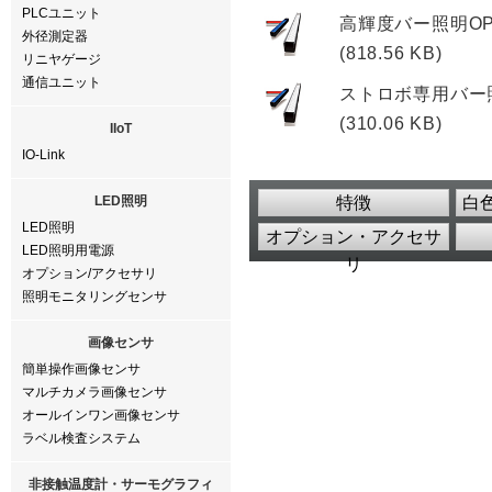
PLCユニット
高輝度バー照明O
外径測定器
(818.56 KB)
リニヤゲージ
通信ユニット
ストロボ専用バー照
(310.06 KB)
IIoT
IO-Link
LED照明
特徴
白色
LED照明
オプション・アクセサ
LED照明用電源
リ
オプション/アクセサリ
照明モニタリングセンサ
画像センサ
簡単操作画像センサ
マルチカメラ画像センサ
オールインワン画像センサ
ラベル検査システム
非接触温度計・サーモグラフィ