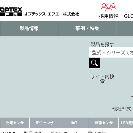
採用情報
GLO
製品情報
事例・特集
製品を探す
サイト内検
索
他社型式・
光電センサ
変位センサ
IIoT
画像センサ
LED