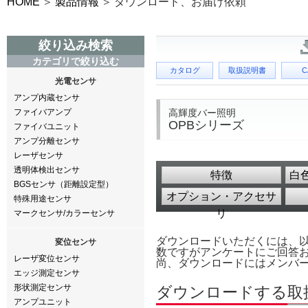
HOME
製品情報
ダウンロード、お届け依頼
絞り込み検索
カテゴリで絞り込む
カタログ
取扱説明書
C
光電センサ
アンプ内蔵センサ
高輝度バー照明
ファイバアンプ
OPBシリーズ
ファイバユニット
アンプ分離センサ
レーザセンサ
透明体検出センサ
特徴
白色
BGSセンサ（距離設定型）
オプション・アクセサ
特殊用途センサ
リ
マークセンサ/カラーセンサ
ダウンロードいただくには、
変位センサ
数ですがアンケートにご回答
レーザ変位センサ
尚、ダウンロードにはメンバ
エッジ測定センサ
形状測定センサ
ダウンロードする取
アンプユニット