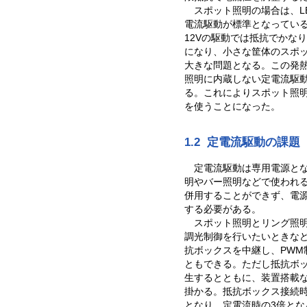
スポット照明の場合は、L
電流駆動が標準となっている
12Vの駆動では抵抗でかな
になり、小さな筐体のスポ
大きな問題となる。この発
照明に内蔵しない定電流駆
る。これによりスポット照
を使うことになった。
1.2 定電流駆動の課題
定電流駆動は専用電源と
明やバー照明などで使われる1
併用することができず、電
する必要がある。
スポット照明とリング照
調光制御を行いたいときな
抗ボックスを中継し、PWM
ともできる。ただし抵抗ボ
生するとともに、装置搭載
掛かる。抵抗ボックス接続時
となり、定電流時の3倍とな