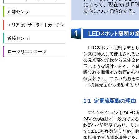
によって、現在ではLE
動向について紹介する。
距離センサ
エリアセンサ・ライトカーテン
近接センサ
LEDスポット照明は主と
ロータリエンコーダ
ンズに挿入して使用される
の発光部の形状から筺体全
同じような設計である。内部
呼ばれる順電流が数百mAと
個実装され、この点光源をロ
～7の発光面から出射すると
1.1 定電流駆動の理由
マシンビジョン用のLED
24Vでの駆動が一般的である
約2V～4V 程度であり、リ
ではLEDを多数使うため、
限抵抗で電流値を調整する