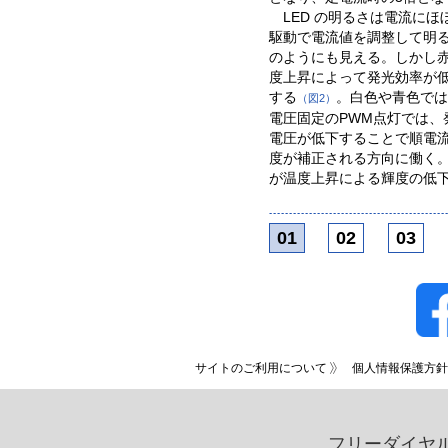
LED の明るさは電流に
駆動で電流値を調整して明
のようにも見える。しかし赤
度上昇によって発光効率が低
する
。白色や青色では
（図2）
電圧固定のPWM点灯では、発
電圧が低下することで順電
度が補正される方向に働く
が温度上昇による輝度の低
01
02
03
サイトのご利用について
個人情報保護方針
フリーダイヤ