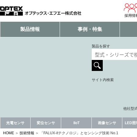
採用情
製品情報
事例・特集
製品を探す
サイト内検索
他社型式
光電センサ
変位センサ
IIoT
画像センサ
LED
HOME
技術情報
「FALUX-itテクノロジ」とセンシング技術 No.1