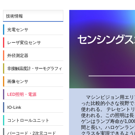
技術情報
光電センサ
レーザ変位センサ
外径測定器
非接触温度計・サーモグラフィ
画像センサ
LED照明・電源
マシンビジョン用エリ
った比較的小さな視野で
IO-Link
使われる。 テレセント
使われる。この照明は長
コントロールユニット
ゲンはランプ寿命が1,00
間と長い。ハロゲンランプ
バーコード・2次元コード
クラスを実現できるよう