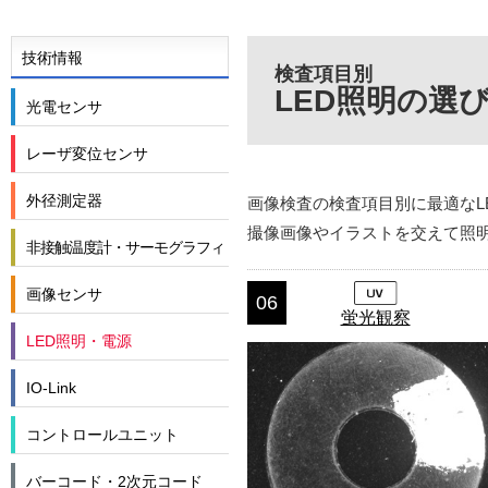
技術情報
検査項目別
LED照明の選
光電センサ
レーザ変位センサ
外径測定器
画像検査の検査項目別に最適なL
撮像画像やイラストを交えて照
非接触温度計・サーモグラフィ
画像センサ
06
蛍光観察
LED照明・電源
IO-Link
コントロールユニット
バーコード・2次元コード